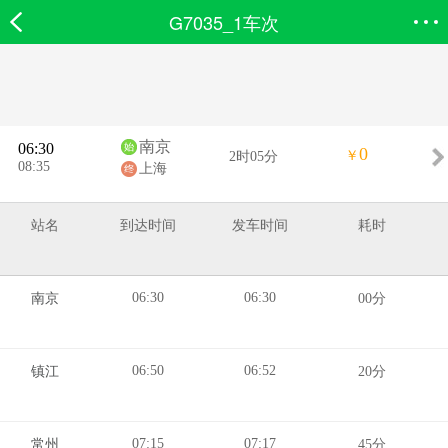
G7035_1车次
欣欣首页
搜索
全部分类
登录欣欣
南京
06:30
0
￥
2时05分
08:35
上海
站名
到达时间
发车时间
耗时
06:30
06:30
南京
00分
06:50
06:52
镇江
20分
07:15
07:17
常州
45分