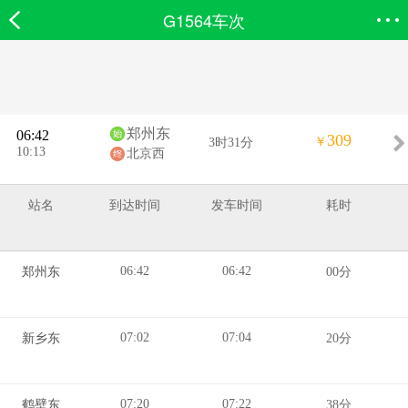
G1564车次
欣欣首页
搜索
全部分类
登录欣欣
郑州东
06:42
309
￥
3时31分
10:13
北京西
站名
到达时间
发车时间
耗时
06:42
06:42
郑州东
00分
07:02
07:04
新乡东
20分
07:20
07:22
鹤壁东
38分