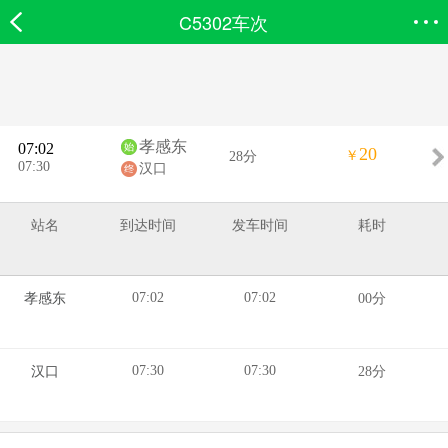
C5302车次
欣欣首页
搜索
全部分类
登录欣欣
孝感东
07:02
20
￥
28分
07:30
汉口
站名
到达时间
发车时间
耗时
07:02
07:02
孝感东
00分
07:30
07:30
汉口
28分