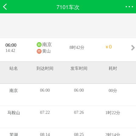
7101车次
欣欣首页
搜索
全部分类
登录欣欣
南京
06:00
0
￥
8时42分
14:42
黄山
站名
到达时间
发车时间
耗时
06:00
06:00
南京
00分
07:22
07:26
马鞍山
1时22分
08:14
08:25
芜湖
2时14分