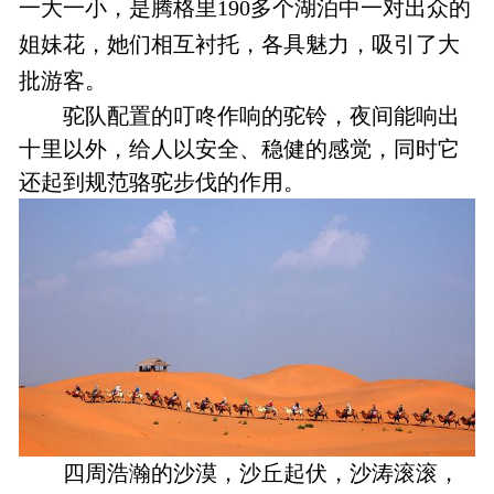
一大一小，是腾格里190多个湖泊中一对出众的
姐妹花，她们相互衬托，各具魅力，吸引了大
批游客。
驼队配置的叮咚作响的驼铃，夜间能响出
十里以外，给人以安全、稳健的感觉，同时它
还起到规范骆驼步伐的作用。
四周浩瀚的沙漠，沙丘起伏，沙涛滚滚，