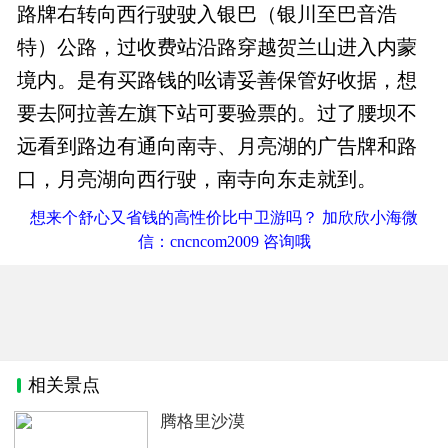
路牌右转向西行驶驶入银巴（银川至巴音浩
特）公路，过收费站沿路穿越贺兰山进入内蒙
境内。是有买路钱的吆请妥善保管好收据，想
要去阿拉善左旗下站可要验票的。过了腰坝不
远看到路边有通向南寺、月亮湖的广告牌和路
口，月亮湖向西行驶，南寺向东走就到。
想来个舒心又省钱的高性价比中卫游吗？ 加欣欣小海微
信：cncncom2009 咨询哦
相关景点
腾格里沙漠