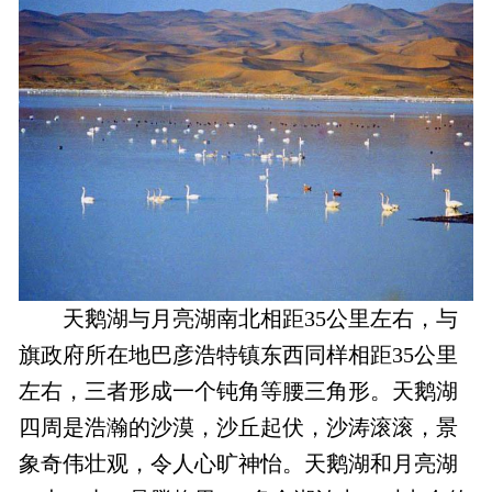
天鹅湖与月亮湖南北相距35公里左右，与
旗政府所在地巴彦浩特镇东西同样相距35公里
左右，三者形成一个钝角等腰三角形。天鹅湖
四周是浩瀚的沙漠，沙丘起伏，沙涛滚滚，景
象奇伟壮观，令人心旷神怡。天鹅湖和月亮湖