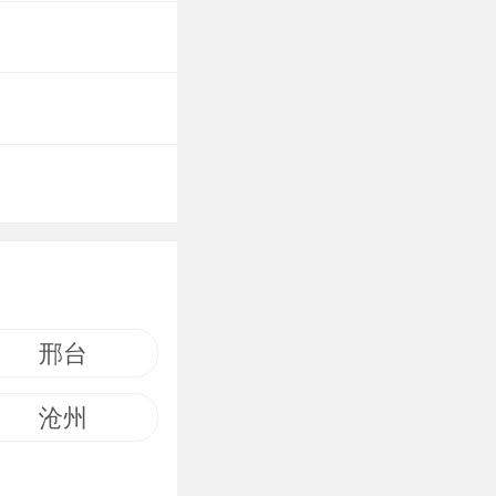
邢台
沧州