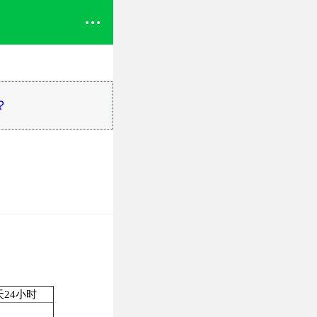
？
天24小时