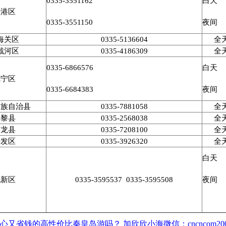
0335-3551162
白天
海港区
0335-3551150
夜间
海关区
0335-5136604
全
戴河区
0335-4186309
全
0335-6866576
白天
抚宁区
0335-6684383
夜间
满族自治县
0335-7881058
全
昌黎县
0335-2568038
全
卢龙县
0335-7208100
全
开发区
0335-3926320
全
白天
北新区
0335-3595537 0335-3595508
夜间
心又省钱的高性价比秦皇岛游吗？ 加欣欣小海微信：cncncom200