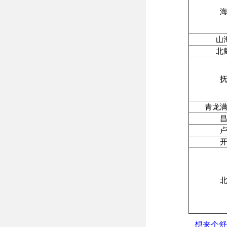
山
北
青龙
想来个舒