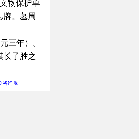
点文物保护单
志牌。墓周
中元三年）。
其长子胜之
9 咨询哦