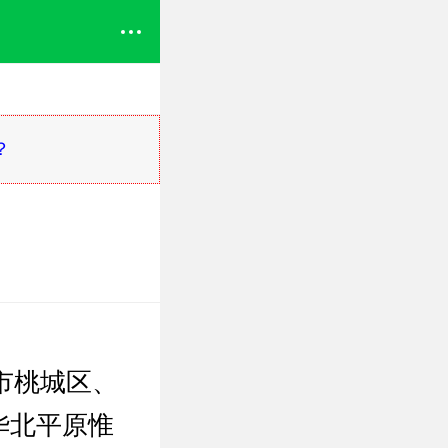
？
市桃城区、
华北平原惟