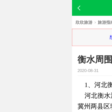
欣欣旅游
旅游指
衡水周
2020-08-31
1、河北衡
河北衡水湖
冀州两县区