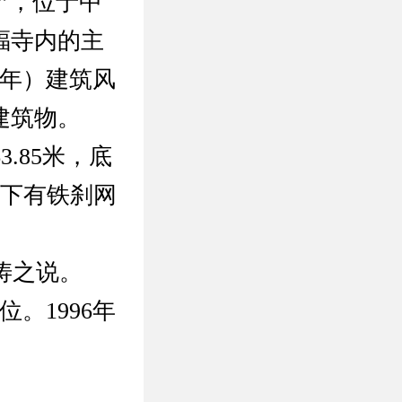
”，位于中
福寺内的主
7年）建筑风
建筑物。
.85米，底
芦下有铁刹网
涛之说。
。1996年