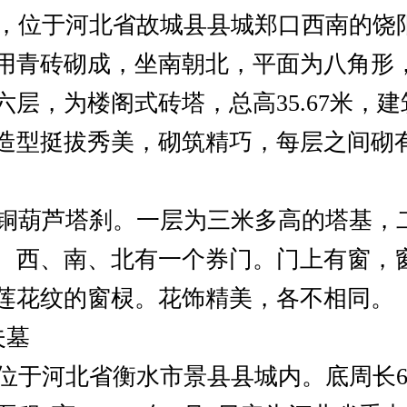
位于河北省故城县县城郑口西南的饶
用青砖砌成，坐南朝北，平面为八角形
层，为楼阁式砖塔，总高35.67米，建筑面
造型挺拔秀美，砌筑精巧，每层之间砌
葫芦塔刹。一层为三米多高的塔基，
、西、南、北有一个券门。门上有窗，
莲花纹的窗棂。花饰精美，各不相同。
夫墓
于河北省衡水市景县县城内。底周长6