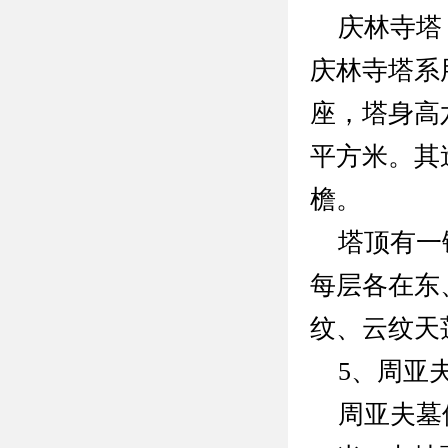
庆林寺塔，
庆林寺塔系
座，塔身高六
平方米。其
檐。
塔顶有一铜
每层各在东
纹、云纹天
5、周亚
周亚夫墓位