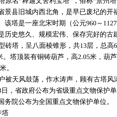
原名“释迦文舍利宝塔”，俗称“景州塔
省景县旧城内西北角，是早已废圮的开
该塔是一座北宋时期（公元960～112
是历史悠久、规模宏伟、保存完好的古
砖塔，呈八面棱锥形，共13层，总高63
5米。塔顶装有铜铸葫芦，高2.05米，葫
3米。
被天风鼓荡，作水涛声，顾有古塔风
月23日，省政府公布为省级重点文物保护单位
日，国务院公布为全国重点文物保护单位。
寺塔