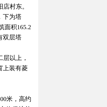
阳店村东。
，下为塔
积165.2
有双层塔
二层以上，
窗上装有菱
00米，高约