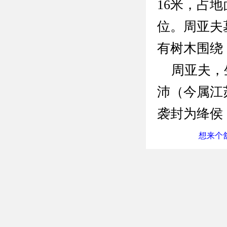
16米，占地
位。周亚夫
有树木围绕
周亚夫，生
沛（今属江
袭封为绛侯
想来个舒