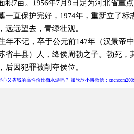
面积7亩。1956年7月9日定为河北省重
墓一直保护完好，1974年，重新立了标
，远远望去，青绿壮观。
年不记，卒于公元前147年（汉景帝
苏省丰县）人，绛侯周勃之子。勃死，
，后因犯罪被削夺侯位。
心又省钱的高性价比衡水游吗？ 加欣欣小海微信：cncncom200