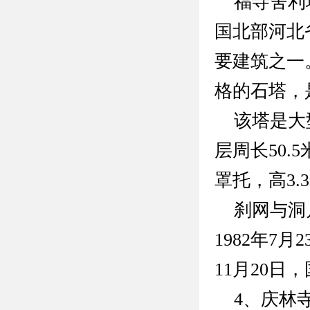
福寺舍利塔
国北部河北
要建筑之一。
格的石塔，
该塔是大型
层周长50.
罩托，高3.
刹网与洞户
1982年7
11月20
4、庆林