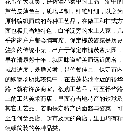
花蛋个大味美，是佐酒小菜中的上品。淀中的
芦苇皮薄色白，质地坚韧，纤维纤细，以之为
原料编织而成的各种工艺品，在做工和样式方
面也极具当地特色，白洋淀旁的水上人家，几
乎家家户户都会编苇席。保定槐茂酱菜是历史
悠久的传统小菜，出产于保定市槐茂酱菜园，
早在清康熙十年，就因味道鲜美而远近闻名，
咸甜适度，既脆又嫩，是佐餐佳品。保定市内
的购物场所比较集中，在古莲花池附近的裕华
路上就有许多商家。欲购工艺品，可至裕华路
上的工艺美术商店，里面有当地特产的铁球及
其它工艺品。若购保定特产的面酱与酱菜，可
至任何食品店、超市及大的商店，里面均有精
装或简装的各种品类。