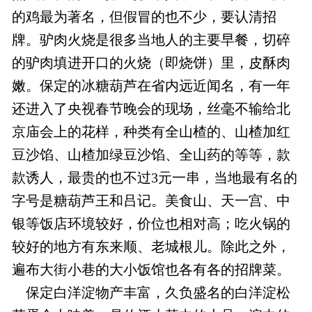
的鸡最为著名，但假冒的也不少，要认清招
牌。驴肉火烧是很多当地人的主要早餐，切碎
的驴肉填进开口的火烧（即烧饼）里，皮酥肉
嫩。保定的冰糖葫芦在省内远近闻名，有一年
还进入了央视春节晚会的现场，丝毫不输给北
京庙会上的花样，种类有全山楂的、山楂加红
豆沙馅、山楂加绿豆沙馅、全山药的等等，款
款诱人，最贵的也不过3元一串，当地最有名的
字号是糖葫芦王和吕记。美食山、天一宫、中
银等饭店环境较好，价位也相对高；吃火锅的
较好的地方有东来顺、老城根儿。除此之外，
遍布大街小巷的大小饭馆也各有各的招牌菜。
保定白洋淀物产丰富，久负盛名的白洋淀松