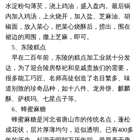
水淀粉勾薄芡，浇上鸡油，盛入盘内。最后锅
内加入鸡汤，上火烧开，加入盐、芝麻油、胡
椒面，放入菜心，把菜心烧酥后，捞出，围在
裙边的周围，撒上芝麻，即可。
5、东陵糕点
早在二百年前，东陵的糕点加工业就十分发
达，为了迎合陵房祭祀和皇戚贵族们的需要，
很多能工巧匠、名师高徒创造了名目繁多、味
道别致的珍奇品种，如十八件、龙井饼、麒麟
酥、萨棋玛、七星点子等。
6、蜂蜜麻糖
蜂蜜麻糖是河北省唐山市的传统名点，蓬松
成花状，层片厚薄均匀，近似透明。已有400多
年的历史，起源于明朝万历年间。最早产于唐