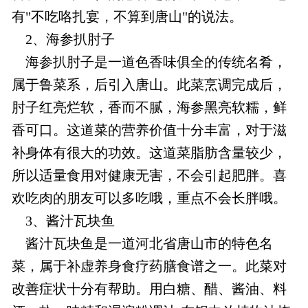
有"不吃咯扎宴，不算到唐山"的说法。
2、海参扒肘子
海参扒肘子是一道色香味俱全的传统名肴，
属于鲁菜系，后引入唐山。此菜烹调完成后，
肘子红亮烂软，香而不腻，海参黑亮软糯，鲜
香可口。这道菜的营养价值十分丰富，对于滋
补身体有很大的功效。这道菜脂肪含量较少，
所以适量食用对健康无害，不会引起肥胖。喜
欢吃肉的朋友可以多吃哦，重点不会长胖哦。
3、酱汁瓦块鱼
酱汁瓦块鱼是一道河北省唐山市的特色名
菜，属于补虚养身食疗药膳食谱之一。此菜对
改善症状十分有帮助。用白糖、醋、酱油、料