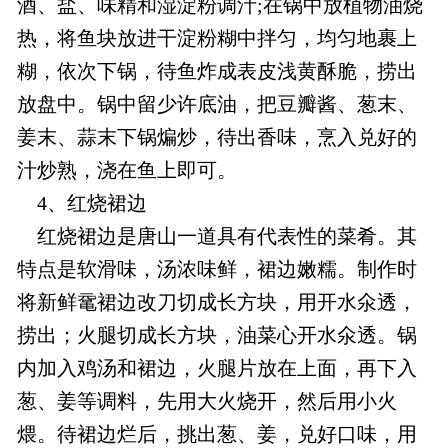
酒、盐、味精和湿淀粉调汁;在锅中放植物油烧
热，将鱼块放进干淀粉糊中拌匀，均匀地裹上
糊，依次下锅，待鱼炸成表皮浅黄酥脆，捞出
放盘中。锅中留少许底油，把豆瓣酱、葱末、
姜末、蒜末下锅煸炒，待出香味，烹入兑好的
汁炒熟，浇在鱼上即可。
4、红烧裙边
红烧裙边是唐山一道具有代表性的菜肴。其
特点是软滑味，汤浓味鲜，裙边嫩糯。制作时
将新鲜鼋裙边改刀切成长方块，用开水氽透，
捞出；火腿切成长方块，油菜心开水氽透。锅
内加入鸡汤和裙边，火腿片放在上面，再下入
葱、姜等调料，先用大火烧开，然后用小火
煨。待裙边烂后，挑出葱、姜，兑好口味，用