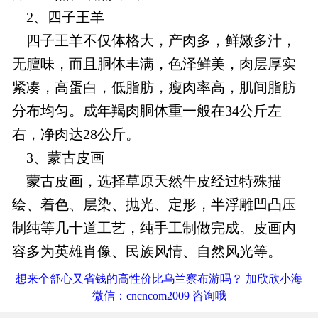
2、四子王羊
四子王羊不仅体格大，产肉多，鲜嫩多汁，
无膻味，而且胴体丰满，色泽鲜美，肉层厚实
紧凑，高蛋白，低脂肪，瘦肉率高，肌间脂肪
分布均匀。成年羯肉胴体重一般在34公斤左
右，净肉达28公斤。
3、蒙古皮画
蒙古皮画，选择草原天然牛皮经过特殊描
绘、着色、层染、抛光、定形，半浮雕凹凸压
制纯等几十道工艺，纯手工制做完成。皮画内
容多为英雄肖像、民族风情、自然风光等。
想来个舒心又省钱的高性价比乌兰察布游吗？ 加欣欣小海
微信：cncncom2009 咨询哦