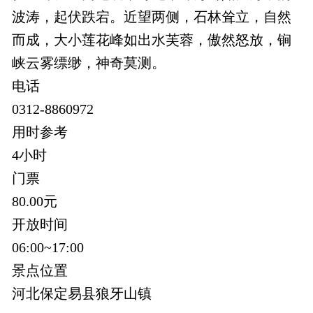
波涛，起伏跌宕。近望两侧，石林耸立，自然
而成，大小莲花峰如出水芙蓉，傲然怒放，锏
峡云雾缥缈，神奇莫测。
电话
0312-8860972
用时参考
4小时
门票
80.00元
开放时间
06:00~17:00
景点位置
河北保定易县狼牙山镇