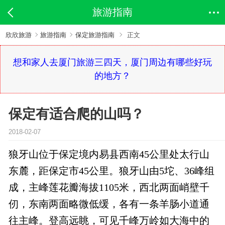
旅游指南
欣欣旅游
旅游指南
保定旅游指南
正文
想和家人去厦门旅游三四天，厦门周边有哪些好玩
的地方？
保定有适合爬的山吗？
2018-02-07
狼牙山位于保定境内易县西南45公里处太行山
东麓，距保定市45公里。狼牙山由5坨、36峰组
成，主峰莲花瓣海拔1105米，西北两面峭壁千
仞，东南两面略微低缓，各有一条羊肠小道通
往主峰。登高远眺，可见千峰万岭如大海中的