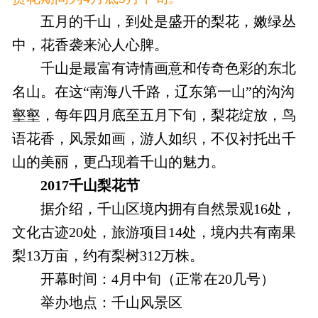
五月的千山，到处是盛开的梨花，嫩绿丛
中，花香袭来沁人心脾。
千山是最富有诗情画意和传奇色彩的东北
名山。在这“南海八千路，辽东第一山”的沟沟
壑壑，每年四月底至五月下旬，梨花绽放，鸟
语花香，风景如画，游人如织，不仅衬托出千
山的美丽，更凸现着千山的魅力。
2017千山梨花节
据介绍，千山区境内拥有自然景观16处，
文化古迹20处，旅游项目14处，境内共有南果
梨13万亩，约有梨树312万株。
开幕时间：4月中旬（正常在20几号）
举办地点：千山风景区