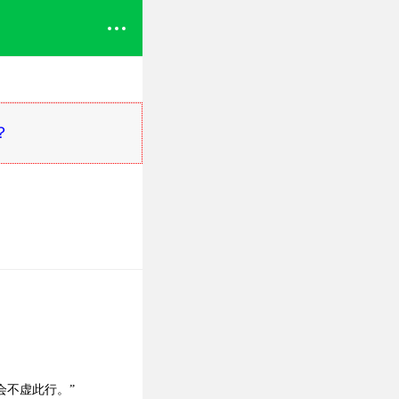
？
会不虚此行。”