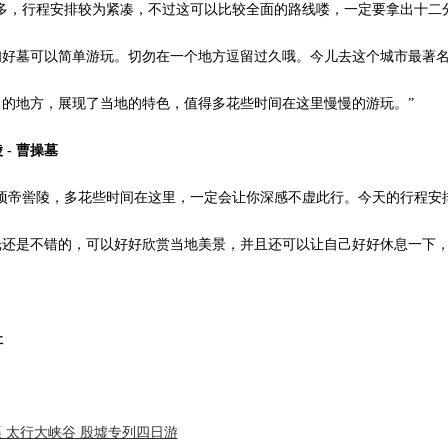
较多，行程安排较为紧凑，不过这可以比较全面的路线喽，一定要拿出十二
妇好墓可以简单游玩。切勿在一个地方逗留过久哦。今儿去这个城市最著
的地方，展现了当地的特色，值得多花些时间在这里慢慢的游玩。”
 - 曹操墓
颛顼帝喾陵，多花些时间在这里，一定会让你深感不虚此行。今天的行程安
光还是不错的，可以好好欣赏当地美景，并且还可以让自己好好休息一下
址
 太行大峡谷 殷墟专列四日游