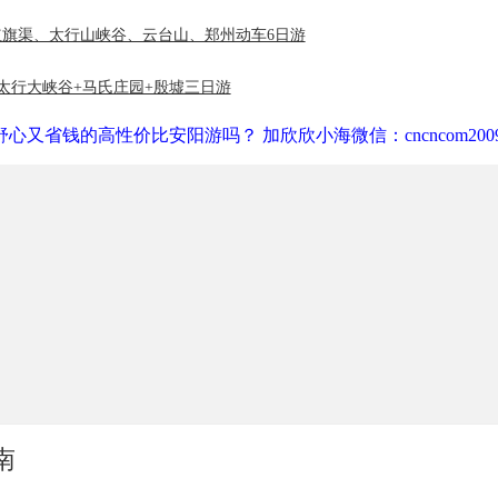
旗渠、太行山峡谷、云台山、郑州动车6日游
太行大峡谷+马氏庄园+殷墟三日游
心又省钱的高性价比安阳游吗？ 加欣欣小海微信：cncncom200
南