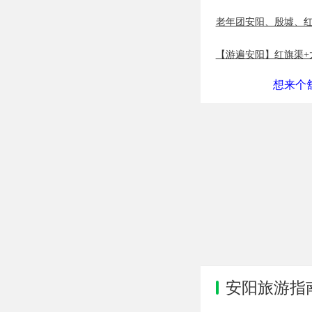
老年团安阳、殷墟、红
【游遍安阳】红旗渠+
想来个舒
安阳旅游指