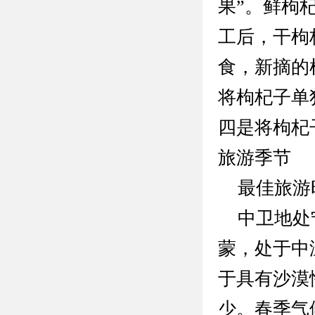
果”。鲜枸
工后，干枸
食，新摘的
将枸杞子单
四是将枸杞
旅游季节
最佳旅游
中卫地处宁
蒙，处于中
于具有沙漠
少。春季气