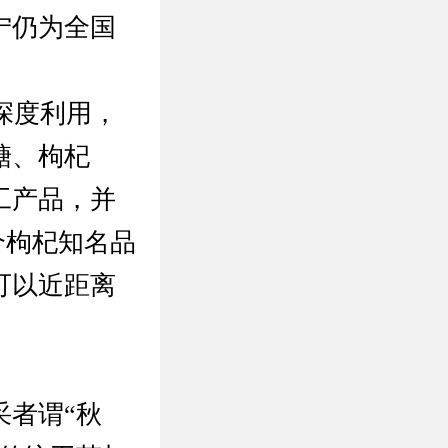
宁仍为全国
深度利用，
糖、枸杞
工产品，并
多个枸杞知名品
可以近距离
者谓“秋