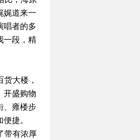
娓娓道来一
演唱者的多
我一段，精
百货大楼，
、开盛购物
街、雍楼步
加便捷。
了带有浓厚