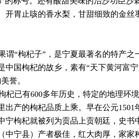
都”的称号。还有酸甜美味的治沙功臣沙
、开胃止咳的香水梨，甘甜细致的金丝
谓“枸杞子”，是宁夏最著名的特产之
是中国枸杞的故乡，素有“天下黄河富
的美誉。
杞已有600多年历史，特定的地理环
里出产的枸杞品质上乘。早在公元1501
中宁枸杞就被列为贡品上贡朝廷，史书中
（中宁县）产者极佳，红大肉厚，家家