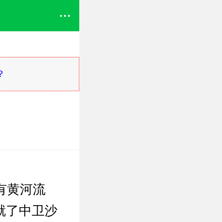
？
有黄河流
就了中卫沙