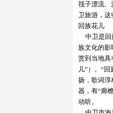
筏子漂流、
卫旅游，这
回族花儿
中卫是回族
族文化的影
赏到当地具
儿”）。“
扬，歌词淳
器，有“廊檐
动听。
中卫市海原