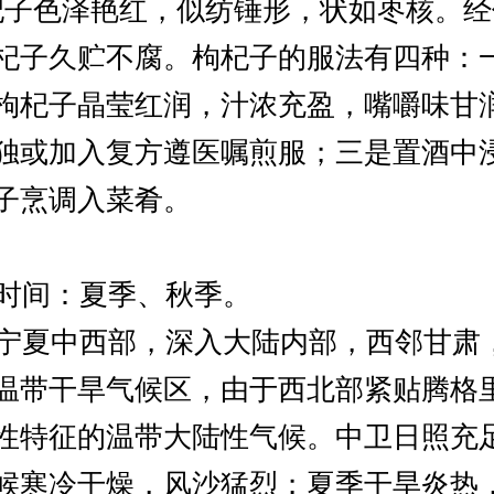
杞子色泽艳红，似纺锤形，状如枣核。
杞子久贮不腐。枸杞子的服法有四种：
枸杞子晶莹红润，汁浓充盈，嘴嚼味甘
独或加入复方遵医嘱煎服；三是置酒中
子烹调入菜肴。
时间：夏季、秋季。
夏中西部，深入大陆内部，西邻甘肃
温带干旱气候区，由于西北部紧贴腾格
性特征的温带大陆性气候。中卫日照充
候寒冷干燥，风沙猛烈；夏季干旱炎热