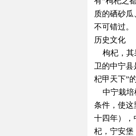
有“枸杞之
质的硒砂瓜
不可错过。
历史文化
枸杞，其果
卫的中宁县
杞甲天下”
中宁栽培枸
条件，使这
十四年），
杞，宁安堡