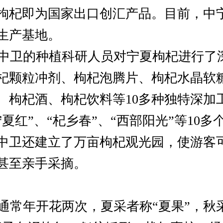
枸杞即为国家出口创汇产品。目前，中
生产基地。
卫的种植科研人员对宁夏枸杞进行了
杞颗粒冲剂、枸杞泡腾片、枸杞水晶软
、枸杞酒、枸杞饮料等10多种独特深加
夏红”、“杞乡春”、“西部阳光”等10
中卫还建立了万亩枸杞观光园，使游客
甚至亲手采摘。
常年开花两次，夏采者称“夏果”，秋采