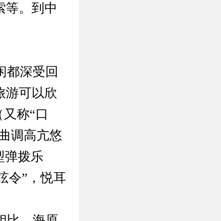
索等。到中
闲都深受回
旅游可以欣
（又称“口
，曲调高亢悠
型弹拨乐
弦令”，悦耳
相比，海原