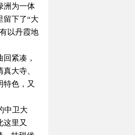
绿洲为一体
里留下了“大
还有以丹霞地
曲回紧凑，
清真大寺、
明特色，又
的中卫大
此这里又