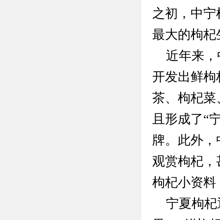
之初，中宁
最大的枸杞
近年来，中
开发出鲜枸
茶、枸杞菜
且形成了“宁
牌。此外，
观赏枸杞，
枸杞小资料
宁夏枸杞通