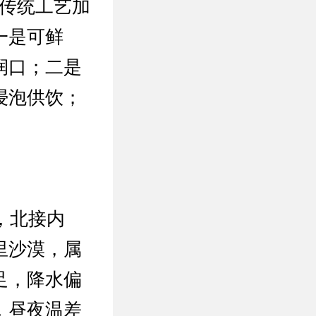
经传统工艺加
一是可鲜
润口；二是
浸泡供饮；
，北接内
里沙漠，属
足，降水偏
，昼夜温差