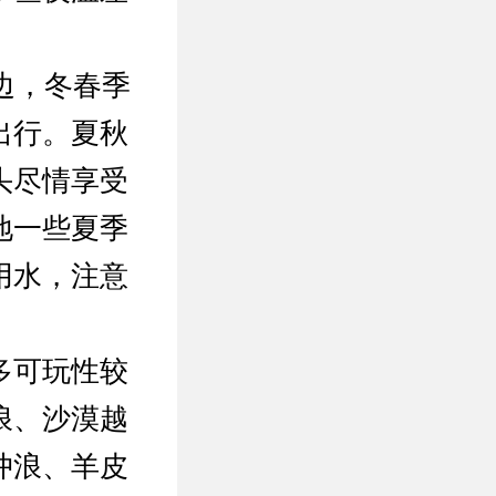
边，冬春季
出行。夏秋
头尽情享受
地一些夏季
用水，注意
。
多可玩性较
浪、沙漠越
冲浪、羊皮