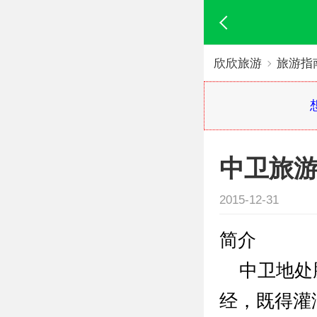
欣欣旅游
旅游指
中卫旅
2015-12-31
简介
中卫地处腾
经，既得灌