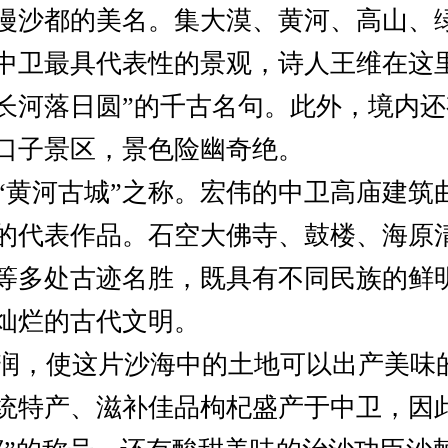
漫沙都的美名。集大漠、黄河、高山、
中卫最具代表性的景观，诗人王维在这
长河落日圆”的千古名句。此外，境内
口子景区，景色险幽奇绝。
黄河古城”之称。宏伟的中卫高庙建筑
的代表作品。石空大佛寺、鼓楼、海原
等多处古迹名胜，既具有不同民族的鲜
灿烂的古代文明。
，使这片沙海中的土地可以出产美味
统特产、滋补佳品枸杞盛产于中卫，因