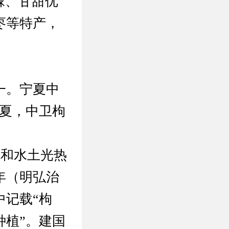
棘、甘甜优
枣等特产，
一。宁夏中
宁夏，中卫枸
境和水土光热
年（明弘治
记载“枸
种植”。建国