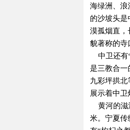
海绿洲、浪
的沙坡头是
漠孤烟直，
貌著称的寺
中卫还有“
是三教合一
九彩坪拱北
展示着中卫
黄河的滋润
米。宁夏传