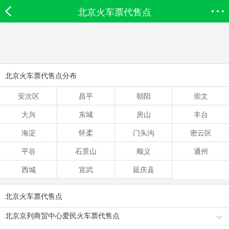
北京火车票代售点
欣欣首页
搜索
全部分类
登录欣欣
北京火车票代售点分布
安次区
昌平
朝阳
崇文
大兴
东城
房山
丰台
海淀
怀柔
门头沟
密云区
平谷
石景山
顺义
通州
西城
宣武
延庆县
北京火车票代售点
北京京列商贸中心爱民火车票代售点