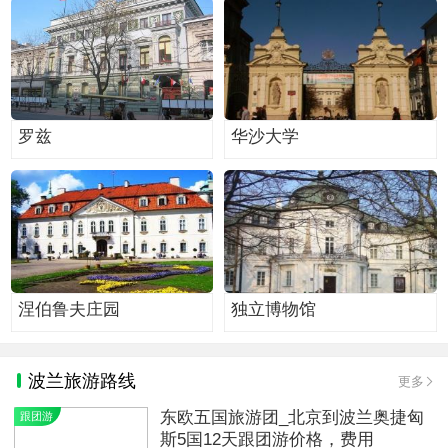
罗兹
华沙大学
涅伯鲁夫庄园
独立博物馆
波兰旅游路线
更多
东欧五国旅游团_北京到波兰奥捷匈
跟团游
斯5国12天跟团游价格，费用