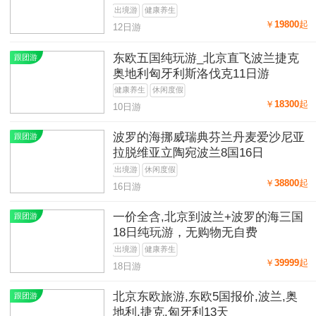
出境游
健康养生
￥
19800
起
12日游
东欧五国纯玩游_北京直飞波兰捷克
跟团游
奥地利匈牙利斯洛伐克11日游
健康养生
休闲度假
￥
18300
起
10日游
波罗的海挪威瑞典芬兰丹麦爱沙尼亚
跟团游
拉脱维亚立陶宛波兰8国16日
出境游
休闲度假
￥
38800
起
16日游
一价全含,北京到波兰+波罗的海三国
跟团游
18日纯玩游，无购物无自费
出境游
健康养生
￥
39999
起
18日游
北京东欧旅游,东欧5国报价,波兰,奥
跟团游
地利,捷克,匈牙利13天