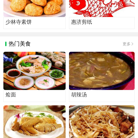
少林寺素饼
惠济剪纸
热门美食
更多
烩面
胡辣汤