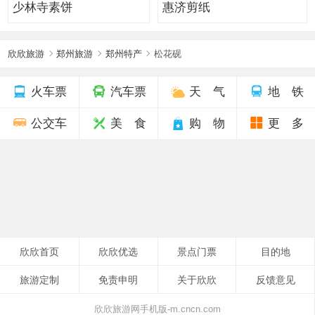
少林寺素饼
惠济剪纸
欣欣旅游
郑州旅游
郑州特产
松花砚
火车票
汽车票
天 气
地 铁
公交车
美 食
购 物
更 多
欣欣首页
欣欣优选
景点门票
目的地
旅游定制
免责申明
关于欣欣
反馈意见
欣欣旅游网手机版-m.cncn.com