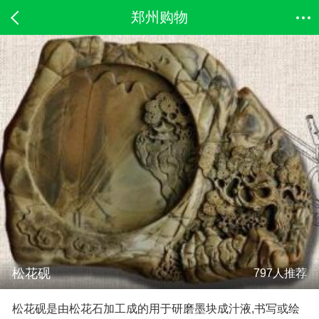
郑州购物
松花砚
797人推荐
松花砚是由松花石加工成的用于研磨墨块成汁液,书写或绘