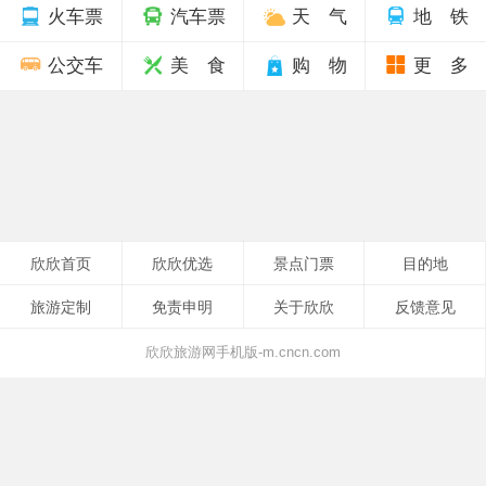
火车票
汽车票
天 气
地 铁
公交车
美 食
购 物
更 多
欣欣首页
欣欣优选
景点门票
目的地
旅游定制
免责申明
关于欣欣
反馈意见
欣欣旅游网手机版-m.cncn.com