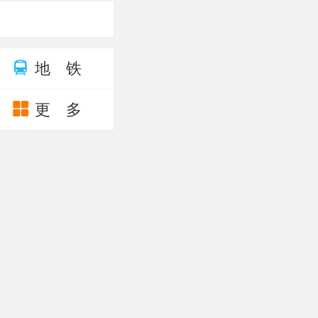
地 铁
更 多