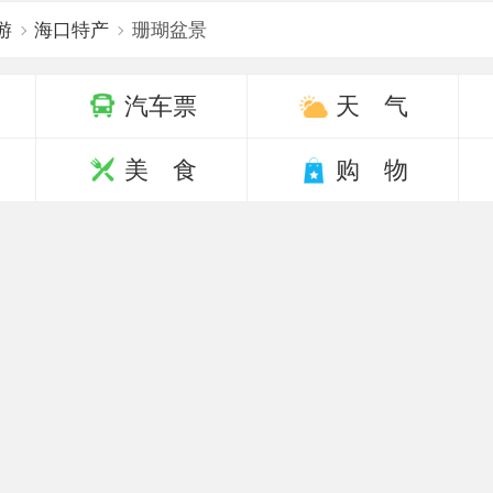
游
海口特产
珊瑚盆景
汽车票
天 气
美 食
购 物