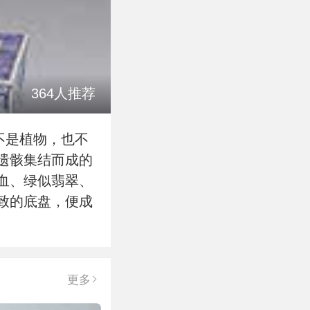
364人推荐
不是植物，也不
遗骸集结而成的
血、绿似翡翠、
致的底盘，便成
更多