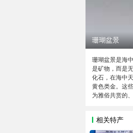
珊瑚盆景
珊瑚盆景是海中
是矿物，而是
化石，在海中
黄色类金。这
为雅俗共赏的
相关特产