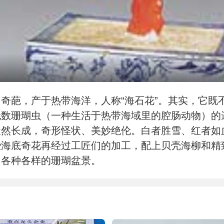
奇葩，产于热带海洋，人称“海石花”。其实，它既
无数珊瑚虫（一种生活于热带海域里的腔肠动物）的
天然长成，奇形怪状、美妙绝伦。白者胜雪、红者如
些海底奇花再经过工匠们的加工，配上贝壳海柳和精
、各种各样的珊瑚盆景。