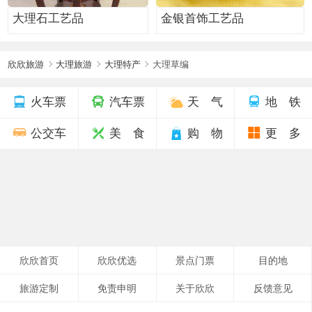
大理石工艺品
金银首饰工艺品
欣欣旅游
大理旅游
大理特产
大理草编
火车票
汽车票
天 气
地 铁
公交车
美 食
购 物
更 多
欣欣首页
欣欣优选
景点门票
目的地
旅游定制
免责申明
关于欣欣
反馈意见