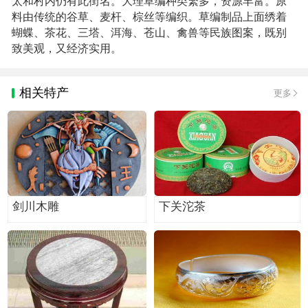
太和村内仍有此街名。大理草编种类繁多，资源丰富。原
料由传统的谷草、麦杆、棕丝等编织。草编制品上面绣着
蝴蝶、茶花、三塔、洱海、苍山、禽兽等民族图案，既别
致美观，又经济实用。
相关特产
更多
剑川木雕
下关沱茶