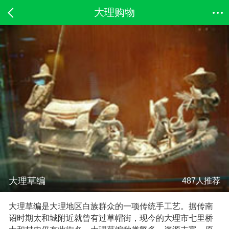
大理购物
大理草编
487人推荐
大理草编是大理地区白族群众的一项传统手工艺。据传南
诏时期太和城附近就曾有过草帽街，现今的大理市七里桥