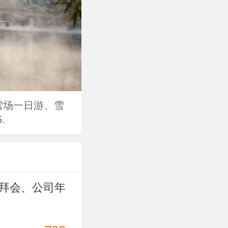
雪场一日游、雪
.
团拜会、公司年