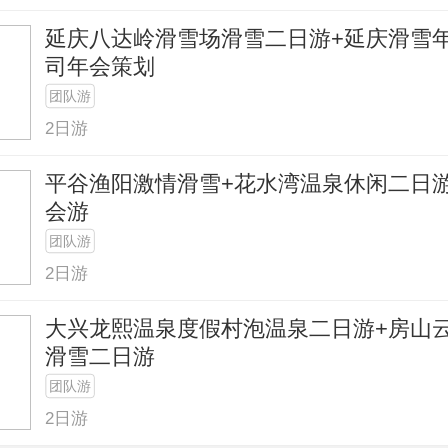
延庆八达岭滑雪场滑雪二日游+延庆滑雪
司年会策划
团队游
2日游
平谷渔阳激情滑雪+花水湾温泉休闲二日游
会游
团队游
2日游
大兴龙熙温泉度假村泡温泉二日游+房山
滑雪二日游
团队游
2日游