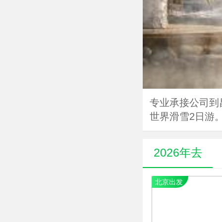
专业承接公司到
世界滑雪2日游。
2026年去
北京出发