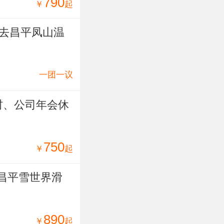
790
￥
起
、去昌平凤山温
一团一议
村、公司年会休
750
￥
起
昌平雪世界滑
890
￥
起