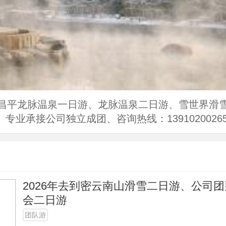
昌平龙脉温泉一日游、龙脉温泉二日游、雪世界滑
 专业承接公司独立成团、咨询热线：13910200265
2026年去到密云南山滑雪二日游、公司
会二日游
团队游