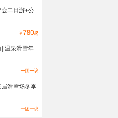
年会二日游+公
780
￥
起
||温泉滑雪年
一团一议
云居滑雪场冬季
一团一议