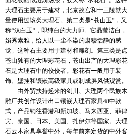
面花纹酷似涟漪荡漾，故又称“水花石”。这种
大理石主要用于建材，北京故宫和十三陵就大
量使用过该类大理石。第二类是“苍山玉”，又
称“汉白玉”，即纯白的大力师。它晶莹洁白，
娟秀素雅，给人以一尘不染的肃穆恬静的感
觉。这种石主要用于建材和雕刻。第三类是点
苍山独有的大理彩花石，苍山出产的大理彩花
石是大理石中的佼佼者。彩花石一般用于装
饰、壁挂和镶嵌高级家具或制成屏风供观赏。
由外贸扶持起来的剑川、大理两个民族木
雕厂共创作设计出口镶嵌大理石家具48中款
式，产品销往香港和新加坡、马来西亚、菲律
宾、泰国、日本、美国、扎伊尔等国家。大理
石云木家具享誉中外，每年前来定货的中外客