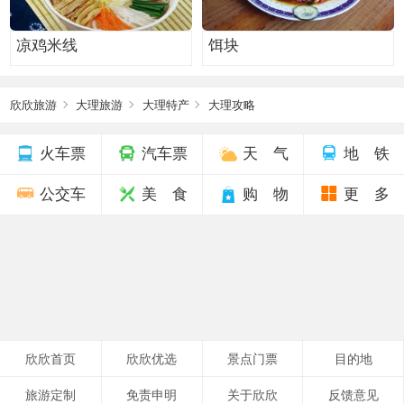
凉鸡米线
饵块
欣欣旅游
大理旅游
大理特产
大理攻略
火车票
汽车票
天 气
地 铁
公交车
美 食
购 物
更 多
欣欣首页
欣欣优选
景点门票
目的地
旅游定制
免责申明
关于欣欣
反馈意见