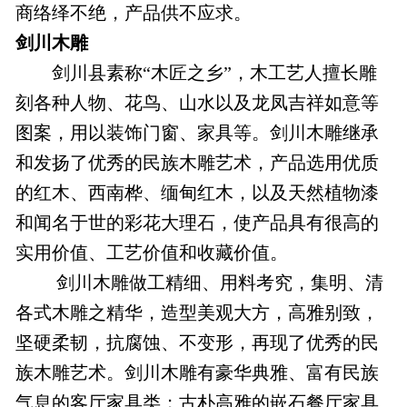
商络绎不绝，产品供不应求。
剑川木雕
剑川县素称“木匠之乡”，木工艺人擅长雕
刻各种人物、花鸟、山水以及龙凤吉祥如意等
图案，用以装饰门窗、家具等。剑川木雕继承
和发扬了优秀的民族木雕艺术，产品选用优质
的红木、西南桦、缅甸红木，以及天然植物漆
和闻名于世的彩花大理石，使产品具有很高的
实用价值、工艺价值和收藏价值。
剑川木雕做工精细、用料考究，集明、清
各式木雕之精华，造型美观大方，高雅别致，
坚硬柔韧，抗腐蚀、不变形，再现了优秀的民
族木雕艺术。剑川木雕有豪华典雅、富有民族
气息的客厅家具类；古朴高雅的嵌石餐厅家具