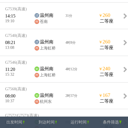
G7539
(高速)
260
温州南
14:15
￥
31分
19:10
二等座
苍南
G7540
(高速)
260
温州南
08:21
￥
4时8分
13:08
二等座
上海虹桥
G7546
(高速)
240
温州南
11:20
￥
4时12分
15:32
二等座
上海虹桥
G7568
(高速)
167
温州南
08:00
￥
2时37分
10:37
二等座
杭州东
G7572/G7573
(高速)
485
温州南
出发时间
到达时间
运行时间
条件筛选
06:49
￥
8时20分
15:09
二等座