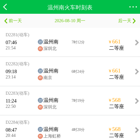
温州南火车时刻表
前一天
2026-08-10 周一
后一天
欣欣首页
搜索
全部分类
登录欣欣
D2281
(动车)
661
温州南
07:46
￥
7时12分
21:54
二等座
深圳北
D2282
(动车)
661
温州南
09:18
￥
6时24分
23:14
二等座
南京
D2283
(动车)
568
温州南
11:24
￥
7时19分
22:50
二等座
深圳北
D2284
(动车)
568
温州南
08:47
￥
4时20分
20:44
二等座
上海虹桥