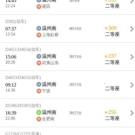
14:45
￥
3时4分
22:24
二等座
莆田
D382
(动车)
309
温州南
07:37
￥
4时10分
13:54
二等座
上海虹桥
D4651/D4654
(动车)
237
温州南
15:06
￥
3时33分
20:28
二等座
武夷山东
D4653/D4652
(动车)
-
温州南
09:12
1时57分
二等座
14:36
宁波
D5586/D5587
(动车)
256
温州南
16:39
￥
5时27分
22:06
二等座
合肥南
G1226/G1227
(高速)