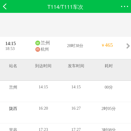
T114/T111车次
欣欣首页
搜索
全部分类
登录欣欣
兰州
14:15
465
￥
28时38分
18:53
杭州
站名
到达时间
发车时间
耗时
14:15
14:15
兰州
00分
16:20
16:27
陇西
2时05分
17:23
17:27
甘谷
3时08分