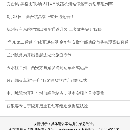
受台风“黑格比”影响 8月4日铁路杭州站停运部分动车组列车
6月28日！商合杭高铁正式开通运营！
杭州火车东站枢纽出租车通道升级 上客效率提升12倍
“华东第二通道”全线开通在即 金华与安徽全部地级市将实现高铁直通
兰州铁路局开出首趟进湖北旅游专列
天水往兰州、西安方向始发终到动车正式运营
环西部火车游”开启“1+5”跨省旅游合作新模式
中川城际增开列车增加经停站点，基本实现全天候覆盖
西银客专甘宁段开启重联动车组逐级提速试验
友情提示：具体请以车站提供信息为准。
火车票售后请咨询微信公众号：tiexingwang（ 服务时间：07:00-22:00）