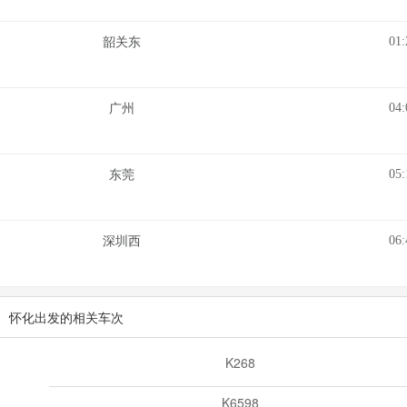
01:
韶关东
04:
广州
05:
东莞
06:
深圳西
怀化出发的相关车次
K268
K6598