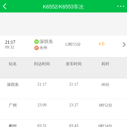
K6552/K6553车次
欣欣首页
搜索
全部分类
登录欣欣
深圳东
21:17
0
￥
12时15分
09:32
永州
站名
到达时间
发车时间
耗时
21:17
21:17
深圳东
00分
23:09
23:27
广州
1时52分
03:31
03:43
郴州
6时14分