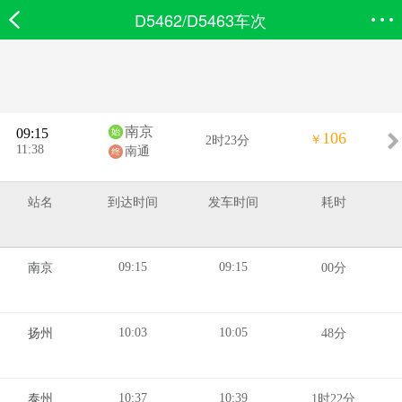
D5462/D5463车次
欣欣首页
搜索
全部分类
登录欣欣
南京
09:15
106
￥
2时23分
11:38
南通
站名
到达时间
发车时间
耗时
09:15
09:15
南京
00分
10:03
10:05
扬州
48分
10:37
10:39
泰州
1时22分