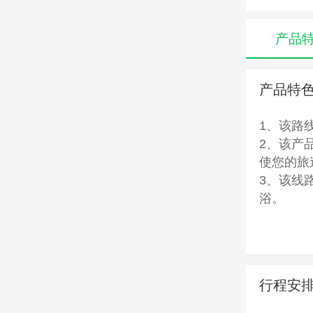
产品
产品特
1、该路
2、该产
使您的旅
3、该线
浴。
清凉五台
一次佛法
行程安