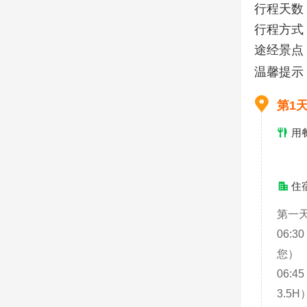
行程天数
行程方式
途经景点
温馨提示
第1
用
住
第一天
06:
您）
06:
3.5