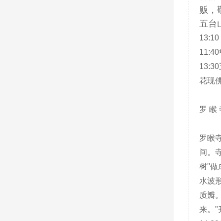
贩，
五台
13:
11:
13
花现
罗 睺
罗睺
间。
树"
水波
质瓣
来。