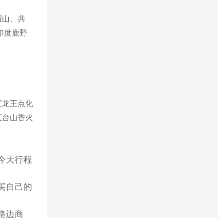
眉山、共
印度鹿野
五龙王点化
五台山香火
。
今天行程
买自己的
路边商