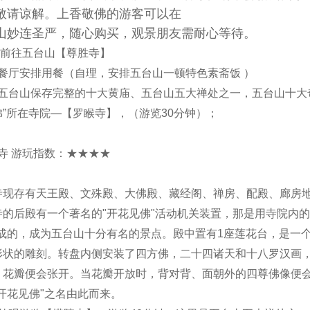
敬请谅解。上香敬佛的游客可以在
山妙连圣严，随心购买，观景朋友需耐心等待。
10 前往五台山【尊胜寺】
40餐厅安排用餐（自理，安排五台山一顿特色素斋饭 ）
:30五台山保存完整的十大黄庙、五台山五大禅处之一，五台山十大
佛”所在寺院—【罗睺寺】，（游览30分钟）；
 寺 游玩指数：★★★★
寺现存有天王殿、文殊殿、大佛殿、藏经阁、禅房、配殿、廊房地
寺的后殿有一个著名的"开花见佛"活动机关装置，那是用寺院内的
做成的，成为五台山十分有名的景点。殿中置有1座莲花台，是一
形状的雕刻。转盘内侧安装了四方佛，二十四诸天和十八罗汉画
。花瓣便会张开。当花瓣开放时，背对背、面朝外的四尊佛像便
"开花见佛"之名由此而来。