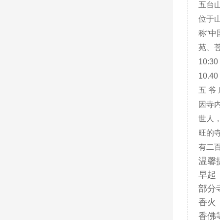
五台
位于
称“
苑、
10:
10.4
五 爷
因寺
世人
旺的
有二
温馨
早起
部分
香火
香佛