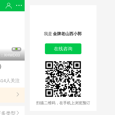
我是
金牌老山西小郭
在线咨询
：XHWD03
）
4614人关注
扫描二维码，在手机上浏览预订
更多类型