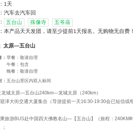
：1天
：汽车去汽车回
：
五台山
殊像寺
五爷庙
：本产品天天发团，请至少提前1天报名。无购物无自费
天
太原—五台山
餐：
早餐：敬请自理
午餐：包含
晚餐：敬请自理
宿：
五台山景区内双人标间
龙城太原—五台山240km—龙城太原（240km）
30 迎泽大街交通大厦集合（导游提前一天16:30-19:30会已短信
45 乘旅游BUS赴中国四大佛教名山—【五台山】（旅程：240KM
H）；