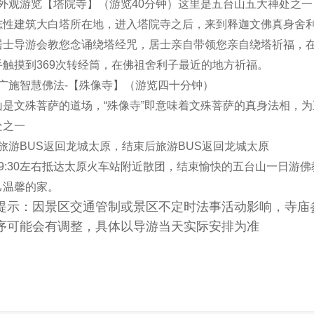
30外观游览【塔院寺】（游览40分钟）这里是五台山五大禅处之
志性建筑大白塔所在地，进入塔院寺之后，来到释迦文佛真身舍
居士导游会教您念诵绕塔经咒，居士亲自带领您亲自绕塔祈福，
手触摸到369次转经筒，在佛祖舍利子最近的地方祈福。
30广施智慧佛法-【殊像寺】（游览四十分钟）
山是文殊菩萨的道场，“殊像寺”即意味着文殊菩萨的真身法相，
处之一
30旅游BUS返回龙城太原，结束后旅游BUS返回龙城太原
19:30左右抵达太原火车站附近散团，结束愉快的五台山一日游
己温馨的家。
提示：因景区交通管制或景区不定时法事活动影响，寺庙
序可能会有调整，具体以导游当天实际安排为准