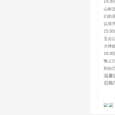
14:
山标
们的
以亲
15:
五台
大禅
16:
晚上
到自
温馨
后顺