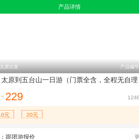
产品详情
太原出发
产品编号
太原到五台山一日游（门票全含，全程无自理
229
~
12
10元
20元
：
跟团游报价