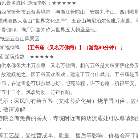
山风景名胜区 游玩指数：★★★★★
山西省忻州市五台县境内，与浙江普陀山、安徽九华山、四川峨
中国佛教四大名山”“世界文化遗产”。五台山与尼泊尔蓝毗尼花园、
菩提伽耶、拘尸那迦并称为世界五大朝圣圣地。
30 抵达五台山风景区。
0 祈福纳祥
—【五爷庙（又名万佛阁）】（游览90分钟）；
 庙 游玩指数：★★★★★
内供奉佛像大小万余尊，又名万佛阁。相传五爷是文殊菩萨化身
，故建殿祀之。因五爷喜欢看戏，建造了五台山戏台。五爷庙是
寺庙，在这里您可以点燃心灯，照亮前程，许下心愿，祈福平安
百五十二个。风欢铃动，叮铛作响。
提示：因民间有给五爷（文殊菩萨化身）烧早香习俗，故
，敬请谅解！
寺院会有免费的香火，寺院附近有商店流通处可以尊请购
，
等工艺品，受经营成本、质量、售后等影响，价格会高于