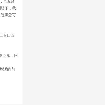
一，也五台
利塔下，我
在这里您可
为五台山五
佛教之旅，回
参观的前