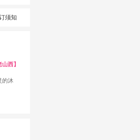
订须知
老山西】
灵的沐
诚清香 拜