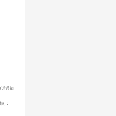
！
或电话通知
时间：