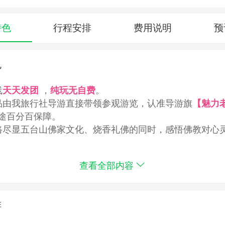
特色
行程安排
费用说明
预
色
线
天天发团
，
纯玩无自费
。
品由我旅行社导游直接带领参观游览，认准导游旗
【魅力
途百分百保障。
路尽显五台山佛家文化、烧香礼佛的同时，感悟佛教对心
山 文殊智慧行 听一回晨钟暮 鼓翻几页佛经词典 烧一注虔
查看全部内容
无边
排