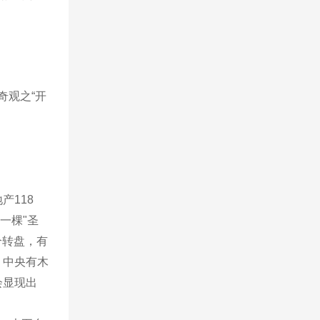
奇观之“开
产118
一棵"圣
个转盘，有
，中央有木
会显现出