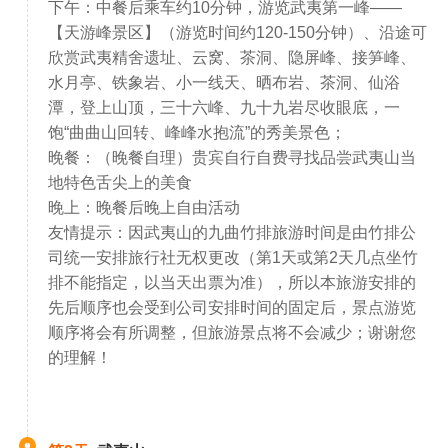
下午：中餐后乘车约10分钟，游览武夷第一峰——
【天游峰景区】（游览时间约120-150分钟）、沿途可
欣赏武夷精舍遗址、云窝、茶洞、隐屏峰、接笋峰、
水月亭、铁象岩、小一线天、晒布岩、茶洞、仙浴
潭，登上山顶，三十六峰、九十九岩尽收眼底，一
饱“曲曲山回转、峰峰水抱流”的秀美景色；
晚餐：（晚餐自理）贵宾自行自费寻找品尝武夷山当
地特色舌尖上的美食
晚上：晚餐后晚上自由活动
友情提示：因武夷山的九曲竹排旅游时间是由竹排公
司统一安排旅行社无权更改（第1天或第2天几点坐竹
排不能指定，以当天出票为准），所以本旅游安排的
先后顺序也会受到公司安排时间的固定后，景点游览
顺序将会有所调整，但旅游景点将不会减少；谢谢您
的理解！