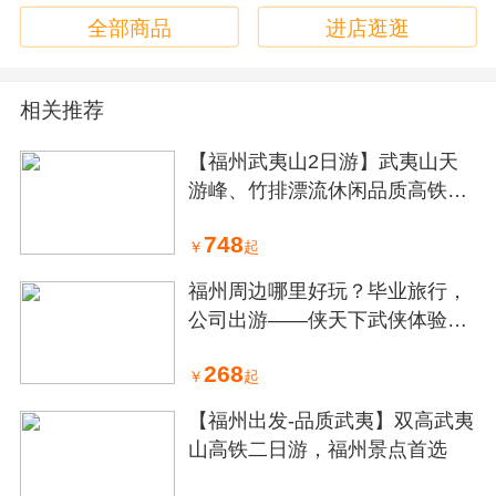
6、 此团为散拼特价团，确定报名后，不能减少人数或不
全部商品
进店逛逛
能取消或不能改期。
7.请游客自觉遵守《中国公民国内旅游文明行为公约》
相关推荐
8.友情提醒：我社将在出发前一天约20：00短信通知集合
时间、地 点、车牌号、导游电话，若是没有接到通知，请
【福州武夷山2日游】武夷山天
致电：0591-87157121或13959180853工作人员电话。
游峰、竹排漂流休闲品质高铁二
9.根据实际人数安排车辆大小,报名成功后取消请补损失200
日游
元/人，此车散客拼团，有闽侯、闽清、古田等地上车，如
748
有等侯，敬请谅解！
￥
起
《安全旅游公约》
福州周边哪里好玩？毕业旅行，
1、行程中，司机、导游、游客需全程佩戴口罩；
公司出游——侠天下武侠体验1
2、司机、导游须为每位游客做好体温检测，体温高于37.3
日游
度者谢绝出游；
268
￥
起
3、车辆出车前后必须进行消毒，并随车配备消毒用品及测
量体温工具；
【福州出发-品质武夷】双高武夷
4、行程如果含餐的，采用分餐制或套餐盒饭；
山高铁二日游，福州景点首选
5、出游当天实名制登记，必须出示健康绿码，显示红色、
黄色者谢绝出游；