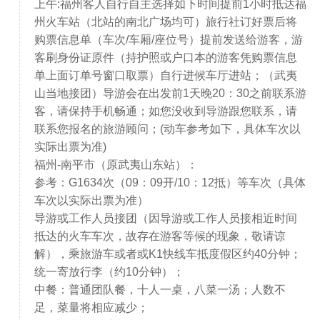
上午:福州客人自行自主选择如下时间提前1小时抵达福
州火车站（北站的南北广场均可）旅行社订好票后将
购票信息单（车次/车厢/座位号）提前发送给游客，游
客刷身份证原件（持护照或户口本的游客凭购票信息
单上面订单号窗口取票）自行进候车厅进站；（武夷
山当地接团）导游会在出发前1天晚20：30之前联系游
客，请保持手机畅通；如您没收到导游跟您联系，请
联系您报名的旅游顾问；(动车参考如下，具体车次以
实际出票为准)
福州-南平市（原武夷山东站）：
参考：G1634次（09：09开/10：12抵）等车次（具体
车次以实际出票为准）
导游或工作人员接团（因导游或工作人员接相近时间
抵达的火车车次，故存在游客等候的现象，敬请谅
解），乘旅游车或者或K1快线车抵度假区约40分钟；
统一寄放行李（约10分钟）；
中餐：普通团队餐，十人一桌，八菜一汤；人数不
足，菜量将相应减少；