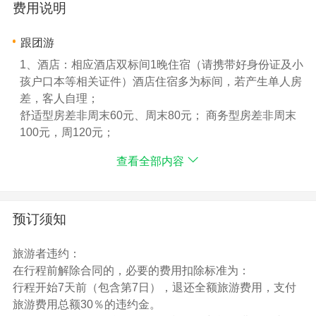
费用说明
跟团游
1、酒店：相应酒店双标间1晚住宿（请携带好身份证及小
孩户口本等相关证件）酒店住宿多为标间，若产生单人房
差，客人自理；
舒适型房差非周末60元、周末80元； 商务型房差非周末
100元，周120元；
尊贵型房差非周末230元，周末280元；
查看全部内容
(参考酒店在温馨提示)
2、用餐：1早1正餐（10人一桌，八菜一汤，视人数订
菜，不用视自动放弃，不退餐费，不含酒水）（正餐20
元/人/正餐：正餐餐标为综合打包价结算：赠送餐标，故
预订须知
不用餐，不产生费用退还，谢谢！）
另有2个正餐30*2正=60元让导游帮忙代订团餐或自费品
旅游者违约：
尝当地特色小吃；
在行程前解除合同的，必要的费用扣除标准为：
3、旅游车：景区空调旅游车（一人一座位、火车高铁站
行程开始7天前（包含第7日），退还全额旅游费用，支付
到度假区往返国道,若K1快线车上高速）;该团为散客拼
旅游费用总额30％的违约金。