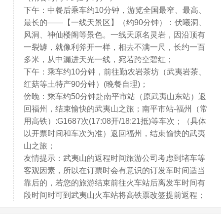
下午：中餐后乘车约10分钟，游览全国最窄、最高、
最长的——【一线天景区】（约90分钟）：伏曦洞、
风洞、神仙楼阁等景色。一线天原名灵岩，因沿顶有
一裂罅，就像利斧开一样，相去不满一尺，长约一百
多米，从中漏进天光一线，宛若跨空碧红；
下午：乘车约10分钟，前往勤农岩茶坊（武夷岩茶、
红菇等土特产90分钟）(晚餐自理)；
傍晚：乘车约50分钟赴南平市站（原武夷山东站）返
回福州，结束愉快的武夷山之旅；南平市站-福州（常
用高铁）:G1687次(17:08开/18:21抵)等车次；（具体
以开票时间和车次为准）返回福州，结束愉快的武夷
山之旅；
友情提示：武夷山的返程时间旅游公司考虑到堵车等
客观因素，所以在订票时会有意识的订发车时间适当
靠后的，若您的旅游结束前往火车站后离发车时间有
段时间时可到武夷山火车站将高铁票改签提前返程；