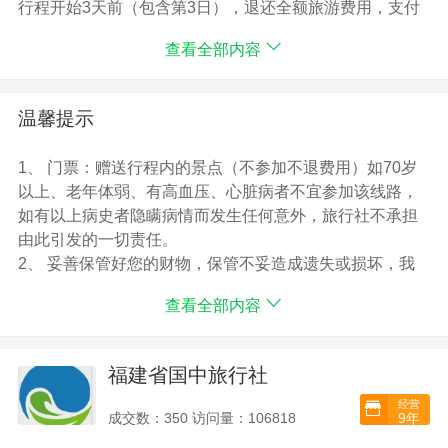
团，如有等人、等车现象，敬请谅解！
行程开始3天前（包含第3日），退还全额旅游费用，支付
4、门票：所列景点门票、竹筏漂流、景区观光车；（免
旅游费用总额70％的违约金。
查看全部内容
门票任何证件均无退款）
行程开始1天前（包含第当日），退还全额旅游费用，支付
5、导服：当地专业持证导游服务【品茶和品饼属行程中
旅游费用总额100％的违约金。
体验内容：若客人因自身原因未能参加，则现补综费差
注：由于为旅游项目有各种不定性因素如：天气等，一切
温馨提示
价：80元/人（成人儿童都要补，谢谢！）；
旅游行程规划、安排等以客服安排协商为准。（下单后客
6、大交通：含福州到南平市（原武夷山东站）高铁二等
服人员如没有及时确认订单请电话联系或微信联系，其确
1、 门票：赠送行程内的景点（不参加不退费用）如70岁
座；
保您的旅程顺利进行谢谢。）
以上、老年体弱、有高血压、心脏病者不宜参加该线路，
含南平市（原武夷山东站）返回福州高铁二等座;
行程最终定价以客服协商为准，以上报价为参考报价
如有以上病史者隐瞒病情而发生任何意外，旅行社不承担
7、保险：旅行社责任险；
由此引发的一切责任。
8、儿童：小童（1.2米以下）：含正餐半餐+当地旅游车
2、 妥善保管好您的财物，保管不妥造成遗失或损坏，我
位+导游+竹排全票；
社不承担由此造成的损失！
中童（1.2-1.5米之间）：含正餐半餐+当地旅游车位+导
查看全部内容
3、 此团为散拼特价团队，如因天气等自然灾害或不可抗
游+门票、观光车半票+竹排全票+往返火车半票；
拒因素，导致景区关闭不能正常游览，门票不退！
4、 因不确定因素可能导致相关信息变更，行程及价格以
福建省国中旅行社
报名时签署的旅游合同为准！
经营
5、 以上行程可能根据实际情况前后调整，但不减少景
9年
成交数：350 访问量：106818
点，该团为散客拼团，若出现等待现象，敬请谅解。