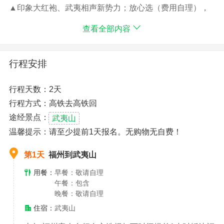
▲印象大红袍、武夷相声新势力；放心选（费用自理），
带你走进真山实水为背景，将如泼墨画般的武夷美景展现
查看全部内容
你眼前、五光十色的梦幻水世界。第一天
详情咨询18059177929 微信同号小邓
由于我们有赠送旅游意外险，请下单后及时联系客服发送
行程安排
您的身份证号及联系方式等个人信息，如未发送将视为您
自动放弃
行程天数：2天
行程方式：高铁去高铁回
途经景点：
武夷山
温馨提示：请至少提前1天报名。无购物无自费！
第1天
福州到武夷山
用餐：
早餐：敬请自理
午餐：包含
晚餐：敬请自理
住宿：
武夷山