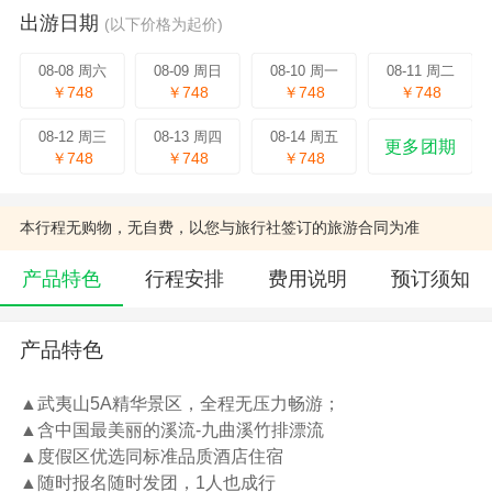
出游日期
(以下价格为起价)
08-08 周六
08-09 周日
08-10 周一
08-11 周二
￥748
￥748
￥748
￥748
08-12 周三
08-13 周四
08-14 周五
更多团期
￥748
￥748
￥748
本行程无购物，无自费，以您与旅行社签订的旅游合同为准
产品特色
行程安排
费用说明
预订须知
产品特色
▲武夷山5A精华景区，全程无压力畅游；
▲含中国最美丽的溪流-九曲溪竹排漂流
▲度假区优选同标准品质酒店住宿
▲随时报名随时发团，1人也成行