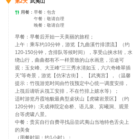
第2天
武夷山
用餐：
早餐：包含
午餐：敬请自理
晚餐：敬请自理
早餐：早餐后开始一天美丽的旅程；
上午：乘车约10分钟，游览【九曲溪竹排漂流】（约
120-150分钟，含排队等候时间），享受山挟水转，水
绕山行，曲曲都有不一样景致的山水画意，沿途可
观：玉女峰、大王峰“三三秀水清如玉，六六奇峰翠插
天”等奇景，游览【仿宋古街】、【武夷宫】，（温馨
提示：竹筏游览时间由竹筏预定中心统一调度安排，
上筏后请听从筏工安排，不在竹排上嬉水等）；
适时游览丹霞地貌最典型桌状山【虎啸岩景区】（约
120分钟）:天成禅院定命桥、语儿泉、宾曦洞、观景
台等虎啸八景。
中餐：贵宾自行自费寻找品尝武夷山当地特色舌尖上
的美食
（用餐时间：约1小时）；