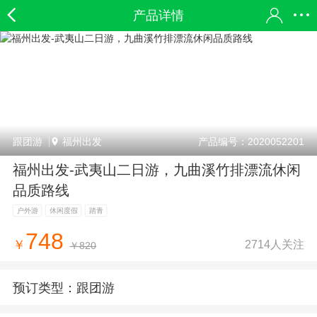
产品详情
跟团游
福州出发
产品编号：2020052201
福州出发-武夷山二日游，九曲溪竹排漂流休闲
品质路线
户外游
休闲度假
踏青
748
2714人关注
￥
￥820
预订类型：
跟团游