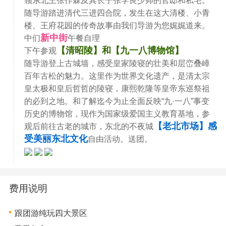
随导游踏进清代三进四合院，发生在这大清楼、小青
楼、王府花园的传奇故事由我们导游为您娓娓道来。
新中街
中们
午餐自理
【清昭陵】和【九一八博物馆】
下午参观
随导游登上古城墙，感受皇家陵寝的壮美和层峦叠嶂
百年古松的魅力。这里作为世界文化遗产，是清太宗
皇太极和皇后哲哲的陵寝，康熙乾隆等皇帝东巡祭祖
的必到之地。和了解迄今为止全面反映“九·一八”事变
历史的博物馆，现作为国家级爱国主义教育基地，参
【老北市场】感
观后前往古老的城市，东北的不夜城
受美丽东北文化
自由活动。送团。
费用说明
跟团游纯玩四大景区