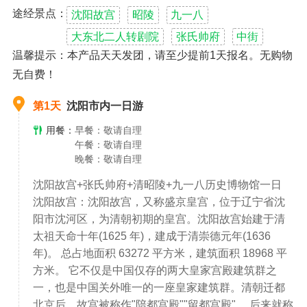
张氏帅府是原奉系军阀首领张作霖、千古功臣张学良/父子
途经景点：
沈阳故宫
昭陵
九一八
的官邸和旧居。又称"大帅府"、"少帅府"
大东北二人转剧院
张氏帅府
中街
温馨提示：本产品天天发团，请至少提前1天报名。无购物
清昭陵是沈阳市的公园，公园中部坐落着清朝第二代开国
无自费！
君主皇太极与孝端文皇后的陵墓(也称为“北陵”)，北陵公园
内草木葱茏，古松参天，湖水荡漾，楼殿威严，金瓦夺
第1天
沈阳市内一日游
目。
用餐：
早餐：敬请自理
九·一八”事变历史的博物馆
午餐：敬请自理
晚餐：敬请自理
老北市 作为古老的城市 沈阳有着自己独特的品质
沈阳故宫+张氏帅府+清昭陵+九一八历史博物馆一日
沈阳故宫：沈阳故宫，又称盛京皇宫，位于辽宁省沈
阳市沈河区，为清朝初期的皇宫。沈阳故宫始建于清
太祖天命十年(1625 年)，建成于清崇德元年(1636
年)。 总占地面积 63272 平方米，建筑面积 18968 平
方米。 它不仅是中国仅存的两大皇家宫殿建筑群之
一，也是中国关外唯一的一座皇家建筑群。清朝迁都
北京后，故宫被称作"陪都宫殿""留都宫殿"。 后来就称