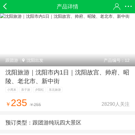
产品详情
跟团游
沈阳出发
产品编号：12
沈阳旅游｜沈阳市内1日｜沈阳故宫、帅府、昭
陵、老北市、新中街
小周末
亲子游
夕阳红
东北旅游
235
28290人关注
￥
￥255
预订类型：
跟团游纯玩四大景区