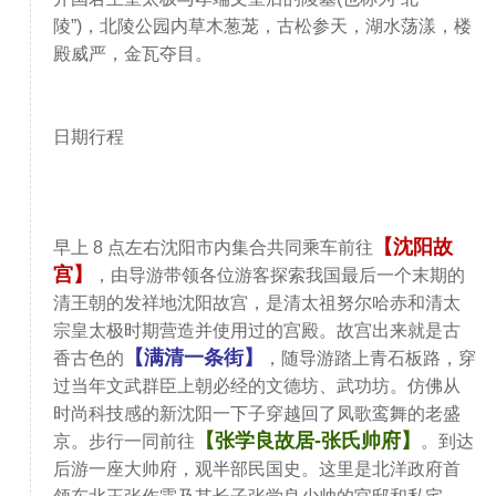
陵”)，北陵公园内草木葱茏，古松参天，湖水荡漾，楼
殿威严，金瓦夺目。
日期行程
【沈阳故
早上 8 点左右沈阳市内集合共同乘车前往
宫】
，由导游带领各位游客探索我国最后一个末期的
清王朝的发祥地沈阳故宫，是清太祖努尔哈赤和清太
宗皇太极时期营造并使用过的宫殿。故宫出来就是古
【满清一条街】
香古色的
，随导游踏上青石板路，穿
过当年文武群臣上朝必经的文德坊、武功坊。仿佛从
时尚科技感的新沈阳一下子穿越回了凤歌鸾舞的老盛
【张学良故居-张氏帅府】
京。步行一同前往
。到达
后游一座大帅府，观半部民国史。这里是北洋政府首
领东北王张作霖及其长子张学良少帅的官邸和私宅。