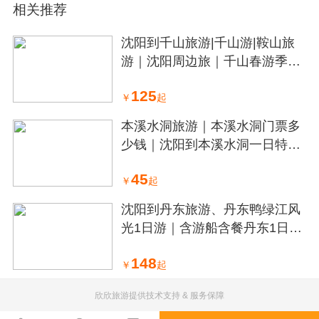
相关推荐
沈阳到千山旅游|千山游|鞍山旅
游｜沈阳周边旅｜千山春游季1
日
125
￥
起
本溪水洞旅游｜本溪水洞门票多
少钱｜沈阳到本溪水洞一日特价
中~
45
￥
起
沈阳到丹东旅游、丹东鸭绿江风
光1日游｜含游船含餐丹东1日报
价
148
￥
起
欣欣旅游提供技术支持 & 服务保障