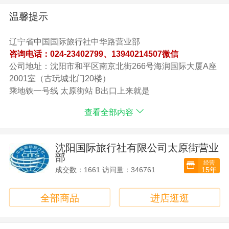
乘公共汽车115路 231路 232路 281路 210路 264路 到中华
温馨提示
路下车就行
结算方式：电话预定、上车交款、到门店签合同全款或订
辽宁省中国国际旅行社中华路营业部
金、或网上支付
咨询电话：024-23402799、13940214507微信
支付宝账号微信账号：13940214507
公司地址：沈阳市和平区南京北街266号海润国际大厦A座
其它银行账号： 请电话联系我们
2001室（古玩城北门20楼）
乘地铁一号线 太原街站 B出口上来就是
乘公共汽车115路 231路 232路 281路 210路 264路 到中华
查看全部内容
路下车就行
结算方式：电话预定、上车交款、到门店签合同全款或订
金、或网上支付
沈阳国际旅行社有限公司太原街营业
支付宝账号微信账号：13940214507
部
经营
其它银行账号： 请电话联系我们
15年
成交数：1661 访问量：346761
全部商品
进店逛逛