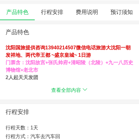
产品特色
行程安排
费用说明
预订须知
产品特色
沈阳国旅提供咨询13940214507微信电话旅游大沈阳一朝
发祥地、两代帝王都 ~盛京皇城~ 1日游
门票含：沈阳故宫+张氏帅府+清昭陵（北陵）+九一八历史
博物馆+老北市
2人起天天发团
特别赠送每人/天1瓶矿泉水
查看全部内容
免票政策：70周岁以上 1.3米以下 残疾证 现役军官等
一朝发祥地、两代帝王都，中国现存较完整的两大宫殿之
行程安排
一
沈阳故宫，又称盛京皇宫，为清朝初期的皇宫。它不仅是
行程天数：1天
中国现存的两大皇家宫殿建筑群之一，也是中国关外的一
行程方式：汽车去汽车回
座皇家建筑群。