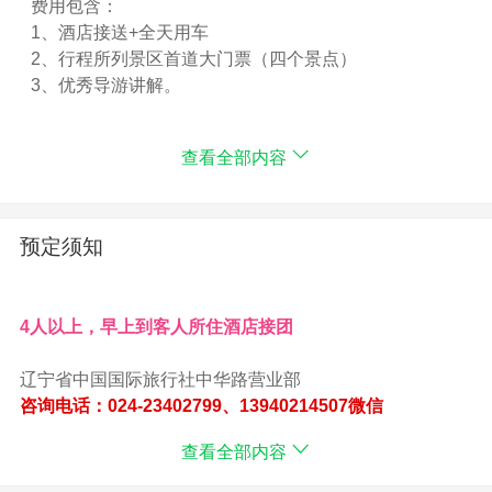
费用包含：
1、酒店接送+全天用车
2、行程所列景区首道大门票（四个景点）
3、优秀导游讲解。
提供VIP小包团----价格另议
查看全部内容
预定须知
4人以上，早上到客人所住酒店接团
辽宁省中国国际旅行社中华路营业部
咨询电话：024-23402799、13940214507微信
公司地址：沈阳市和平区南京北街266号海润国际大厦A座
查看全部内容
2001室（古玩城北门20楼）
乘地铁一号线 太原街站 B出口上来就是