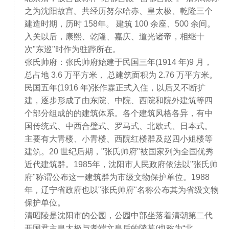
之为沈阳故宫。共经历努尔哈赤、皇太极、乾隆三个
建造时期，历时 158年。 建筑 100 余座、500 余间。
入关以后，康熙、乾隆、嘉庆、道光诸帝，相继十
次"东巡"时作为驻跸所在。
张氏帅府：张氏帅府始建于民国三年(1914 年)9 月，
总占地 3.6 万平方米， 总建筑面积为 2.76 万平方米。
民国五年(1916 年)张作霖正式入住，以后又不断扩
建，逐步形成了由东院、中院、西院和院外建筑等四
个部分组成的的建筑体系。各个建筑风格各异，有中
国传统式、中西合璧式、罗马式、北欧式、日本式。
主要有大青楼、小青楼、西院红楼群及赵四小姐楼等
建筑。20 世纪后期，"张氏帅府"被国家列为全国优秀
近代建筑群。1985年，沈阳市人民政府依法以"张氏帅
府"称谓公布这一建筑群为市级文物保护单位。1988
年，辽宁省政府也以"张氏帅府"名称公布其为省级文物
保护单位。
清昭陵是沈阳市的公园，公园中部坐落着清朝第二代
开国君主皇太极与孝端文皇后的陵墓(也称为“北