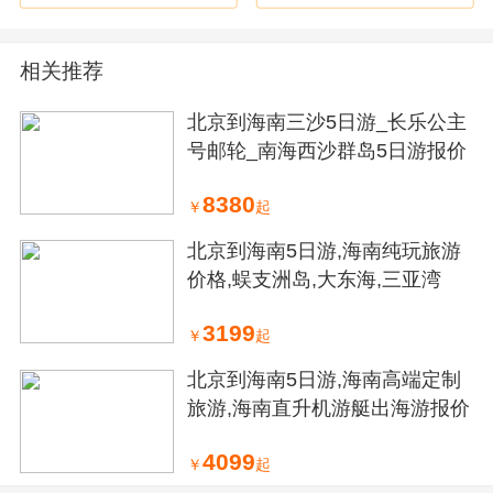
客可根据个人喜好自愿自费选择）
景点门票：
相关推荐
1、首道景点门票。景区内的购物店属于景区自身附属配
套，不属于旅行社指定安排的购物店。
北京到海南三沙5日游_长乐公主
2、稻田捉鱼活动是与当地村民合作的娱乐项目，每位游
号邮轮_南海西沙群岛5日游报价
客只含1条免费田鱼（餐厅提供免费加工服务），多要的
鱼需另行付费，客人可根据自身需求在餐厅自费点其他自
8380
它菜品。儿童费用1.2米-1.4米儿童地接价格只含一正座车
￥
起
位及半价餐，不占床不含门票，不含早餐。
北京到海南5日游,海南纯玩旅游
价格,蜈支洲岛,大东海,三亚湾
3199
￥
起
北京到海南5日游,海南高端定制
旅游,海南直升机游艇出海游报价
4099
￥
起