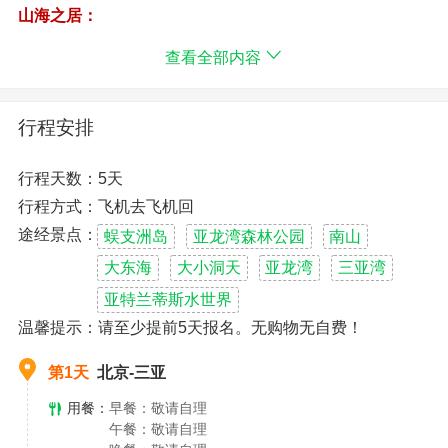
山海之居：
精选不同风格的5钻轻奢酒店
查看全部内容
悠享 七仙岭热带雨林君澜溪谷宿温泉房
奢享 一线海边京海假日酒店豪华海景房
尊享 市区国际品牌京都蔚景温德姆酒店
行程安排
山海之悦：
智者乐山，仁者乐水
行程天数：5天
海面上玩游艇出海，碧波中享鱼水之乐
行程方式：飞机去飞机回
稻田里玩徒手抓鱼，餐厅里尝鱼儿美味
星空下与爱人依偎，夜色中看萤虫起舞
途经景点：
蜈支洲岛
亚龙湾森林公园
南山
溪谷宿泡天然氡泉，雨林里听鸟儿歌唱
大东海
大小洞天
亚龙湾
三亚湾
山海之味：
亚特兰蒂斯水世界
品尝中华非遗文化“海南传统味道”
温馨提示：请至少提前5天报名。无购物无自费！
网红店大众点评4.9分头牌“糟粕醋鲍鱼海鲜”火锅
“稻田抓鱼”趣味活动、七仙岭雨林温泉度假区
第1天
北京-三亚
亚特兰蒂斯水世界、快来亚特兰蒂斯水世界，享受阳光、
水花和无尽欢愉！
用餐：
早餐：敬请自理
午餐：敬请自理