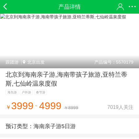
产品详情
跟团游
北京出发
产品编号：5570179
北京到海南亲子游,海南带孩子旅游,亚特兰蒂
斯,七仙岭温泉度假
海岛游
户外游
春节游
3999
4999
~
7019人关注
￥
￥8999
预订类型：
海南亲子游5日游