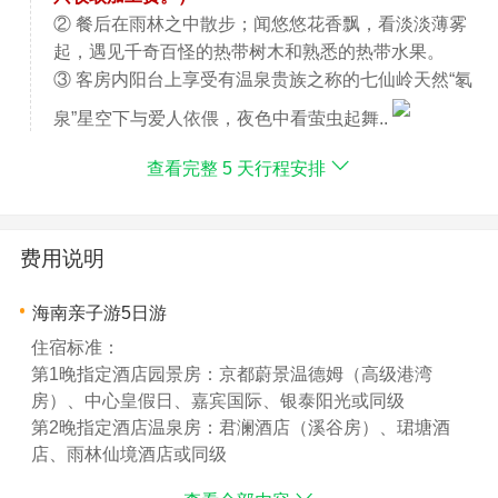
② 餐后在雨林之中散步；闻悠悠花香飘，看淡淡薄雾
起，遇见千奇百怪的热带树木和熟悉的热带水果。
③ 客房内阳台上享受有温泉贵族之称的七仙岭天然“氡
泉”星空下与爱人依偎，夜色中看萤虫起舞..
查看完整 5 天行程安排
费用说明
海南亲子游5日游
住宿标准：
第1晚指定酒店园景房：京都蔚景温德姆（高级港湾
房）、中心皇假日、嘉宾国际、银泰阳光或同级
第2晚指定酒店温泉房：君澜酒店（溪谷房）、珺塘酒
店、雨林仙境酒店或同级
第3、4晚指定酒店海景房：京海假日（超海房）、洛克铂