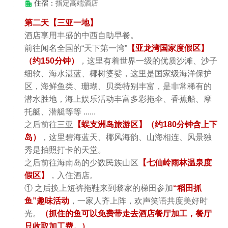
住宿：
指定高端酒店
第二天【三亚一地】
酒店享用丰盛的中西自助早餐。
前往闻名全国的“天下第一湾”
【亚龙湾国家度假区】
（约150分钟）
，这里有着世界一级的优质沙滩、沙子
细软、海水湛蓝、椰树婆娑，这里是国家级海洋保护
区，海鲜鱼类、珊瑚、贝类特别丰富，是非常稀有的
潜水胜地，海上娱乐活动丰富多彩拖伞、香蕉船、摩
托艇、潜艇等等 ......
之后前往三亚
【蜈支洲岛旅游区】（约180分钟含上下
岛）
，这里碧海蓝天、椰风海韵、山海相连、风景独
秀是拍照打卡的天堂。
之后前往海南岛的少数民族山区
【七仙岭雨林温泉度
假区】
，入住酒店。
① 之后换上短裤拖鞋来到黎家的梯田参加
“稻田抓
鱼”趣味活动
，一家人齐上阵，欢声笑语共度美好时
光。
（抓住的鱼可以免费带走去酒店餐厅加工，餐厅
只收取加工费。）