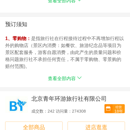
查看全部内容
金、克拉码头、银泰阳光或同级 行程中指定酒店双标
间，不提供自然单间，产生房差由客人自理。
海南酒店多为旅游度假酒店，标准较内地偏低。
海南旅游旺季期间，如遇行程中酒店房满，将安排不低于
预订须知
以上酒店档次的酒店。
1、零购物：是指旅行社在行程接待过程中不再增加行程
1、零购物：
是指旅行社在行程接待过程中不再增加行程以
以外的购物店（景区内消费：如餐饮、旅游纪念品等项目
外的购物店（景区内消费：如餐饮、旅游纪念品等项目为
为景区配套服务，游客自愿消费，由此产生的质量问题和
景区配套服务，游客自愿消费，由此产生的质量问题和价
价格问题旅行社不承担任何责任，不属于零购物、零景购
格问题旅行社不承担任何责任，不属于零购物、零景购的
的赔付范围)。
赔付范围)。
2、零自费：
2、零自费：
是指旅行社在行程接待过程中不再增加行程以
查看全部内容
是指旅行社在行程接待过程中不再增加行程以外需游客另
外需游客另行付费的景点（景区内消费：比如：电瓶车、
行付费的景点（景区内消费：比如：电瓶车、存储柜、玻
存储柜、玻璃栈道、滑索、潜水、拍照、摄像等相关娱乐
璃栈道、滑索、潜水、拍照、摄像等相关娱乐活动是景区
活动是景区提供的配套服务，消费意愿完全由游客自行决
北京青年环游旅行社有限公司
提供的配套服务，消费意愿完全由游客自行决定，不属于
定，不属于零自费的赔付范围。娱乐节目：为了满足部分
零自费的赔付范围。
经营
游客的个性消费需求，游客可以根据个人喜好自愿消费。
18年
成交数：242 访问量：274308
3、娱乐节目：
为了满足部分游客的个性消费需求，游客可以根据个人喜
全部商品
进店逛逛
好自愿消费。娱乐推荐中国唯一的黎族文化实景演出（游