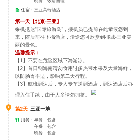
晚餐：敬请自理
住宿：
三亚高端酒店
第一天【北京-三亚】
乘机抵达“国际旅游岛”，接机员已提前在此恭候您到
来，随后前往下榻酒店，沿途您可欣赏到椰城-三亚美
丽的景色。
温馨提示：
【1】不要在危险区域下海游泳。
【2】首日到海南请勿食用过多热带水果及大量海鲜，
以防肠胃不适，影响第二天行程。
【3】航班到达后，专人专车送到酒店，到达酒店后办
理入住手续，由于人多请勿拥挤。
第2天
三亚一地
用餐：
早餐：包含
午餐：包含
晚餐：包含