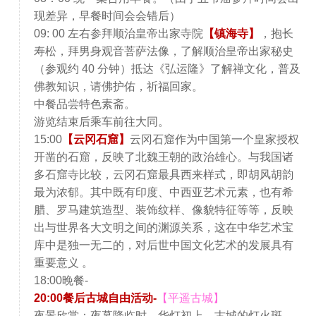
现差异，早餐时间会会错后）
09: 00 左右参拜顺治皇帝出家寺院
【镇海寺】
，抱长
寿松，拜男身观音菩萨法像，了解顺治皇帝出家秘史
（参观约 40 分钟）抵达《弘运隆》了解禅文化，普及
佛教知识，请佛护佑，祈福回家。
中餐品尝特色素斋。
游览结束后乘车前往大同。
15:00
【云冈石窟】
云冈石窟作为中国第一个皇家授权
开凿的石窟，反映了北魏王朝的政治雄心。与我国诸
多石窟寺比较，云冈石窟最具西来样式，即胡风胡韵
最为浓郁。其中既有印度、中西亚艺术元素，也有希
腊、罗马建筑造型、装饰纹样、像貌特征等等，反映
出与世界各大文明之间的渊源关系，这在中华艺术宝
库中是独一无二的，对后世中国文化艺术的发展具有
重要意义 。
18:00晚餐-
20:00餐后古城自由活动-
【平遥古城】
夜景欣赏：夜幕降临时，华灯初上，古城的灯火斑