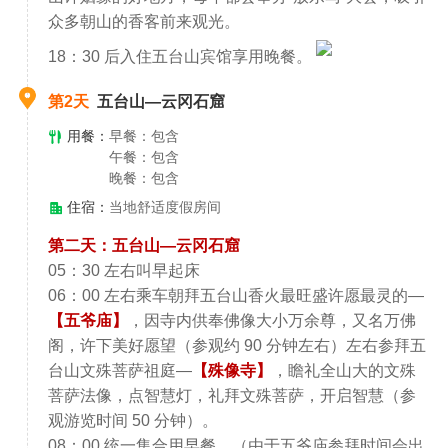
众多朝山的香客前来观光。
18：30 后入住五台山宾馆享用晚餐。
第2天
五台山—云冈石窟
用餐：
早餐：包含
午餐：包含
晚餐：包含
住宿：
当地舒适度假房间
第二天：五台山—云冈石窟
05：30 左右叫早起床
06：00 左右乘车朝拜五台山香火最旺盛许愿最灵的—
【五爷庙】
，因寺内供奉佛像大小万余尊，又名万佛
阁，许下美好愿望（参观约 90 分钟左右）左右参拜五
台山文殊菩萨祖庭—
【殊像寺】
，瞻礼全山大的文殊
菩萨法像，点智慧灯，礼拜文殊菩萨，开启智慧（参
观游览时间 50 分钟）。
08：00 统一集合用早餐。（由于五爷庙参拜时间会出