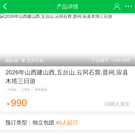
产品详情
团队游
北京出发
产品编号：5587489
2026年山西建山西,五台山,云冈石窟,晋祠,应县
木塔三日游
户外游
小周末
休闲度假
990
1000人关注
￥
预订类型：
独立包团
40人起订