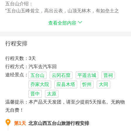
五台山介绍：
“五台山五峰耸立，高出云表，山顶无林木，有如垒土之
台，故曰五台。”五台山是中国青庙黄庙共处的佛教道场，
查看全部内容
有宗教活动场所86处，其中多敕建寺院，多朝皇帝前来参
拜。著名的有：显通寺、塔院寺、菩萨顶、南山寺、黛螺
顶、金阁寺、万佛阁、碧山寺等。。
行程安排
行程天数：3天
行程方式：汽车去汽车回
途经景点：
五台山
云冈石窟
平遥古城
晋祠
乔家大院
应县木塔
忻州
大同
晋中
太原
温馨提示：本产品天天发团，请至少提前5天报名。无购物
无自费！
第1天
北京山西五台山旅游行程安排