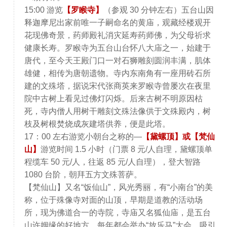
15:00 游览
【罗睺寺】
（参观 30 分钟左右）五台山因
释迦摩尼出家前唯一子嗣命名的黄庙，观藏经楼观开
花现佛奇景，药师殿礼消灾延寿药师佛，为父母祈求
健康长寿。罗睺寺为五台山台怀八大庙之一，始建于
唐代，至今天王殿门口一对石狮雕刻圆润丰满，肌体
雄健，相传为唐朝遗物。寺内东南角有一座用砖石所
建的文殊塔，据说宋代张商英来罗睺寺曾屡次在夜里
院中古树上看见过佛灯闪烁。后来古树不明原因枯
死，寺内僧人用树干雕刻文殊法像供于文殊殿内，树
枝及树根焚烧成灰建塔供养，便是此塔。
17：00 左右游览小朝台之称的—
【黛螺顶】或【梵仙
山】
游览时间 1.5 小时（门票 8 元/人自理，黛螺顶单
程缆车 50 元/人，往返 85 元/人自理），登大智路
1080 台阶，朝拜五方文殊菩萨。
【梵仙山】又名“饭仙山”，风光秀丽，有“小南台”的美
称，位于殊像寺对面的山顶，早期是道教的活动场
所，现为佛道合一的寺院，寺庙又名狐仙庙，是五台
山许姻缘的好地方，每年都会举办“放乐马”大会，吸引