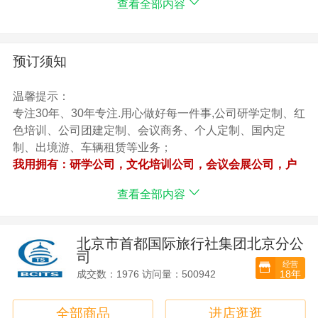
查看全部内容
5：【保险】旅游人身意外保险。
6：【老师】带班老师,全程带班活动安排
7：【住宿】当地舒适度假酒店房间（标准间）
【北京地接研学】+【国内研学】+【国际研学】【公司定
预订须知
制产品】+【010-51668006】
温馨提示：
专注30年、30年专注.用心做好每一件事,公司研学定制、红
色培训、公司团建定制、会议商务、个人定制、国内定
制、出境游、车辆租赁等业务；
我用拥有：研学公司，文化培训公司，会议会展公司，户
外策划公司，舞美搭建公司，党建培训公司，旅游定制公
查看全部内容
司，租赁共公司
一站式为客户提供服务,因为我们用心,所以我们专业
咨询电话：010-51668006
北京市首都国际旅行社集团北京分公
司
经营
18年
成交数：1976 访问量：500942
全部商品
进店逛逛