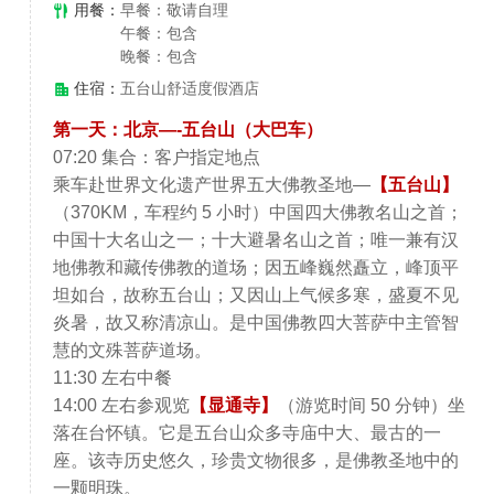
用餐：
早餐：敬请自理
午餐：包含
晚餐：包含
住宿：
五台山舒适度假酒店
第一天：北京—-五台山（大巴车）
07:20 集合：客户指定地点
乘车赴世界文化遗产世界五大佛教圣地—
【五台山】
（370KM，车程约 5 小时）中国四大佛教名山之首；
中国十大名山之一；十大避暑名山之首；唯一兼有汉
地佛教和藏传佛教的道场；因五峰巍然矗立，峰顶平
坦如台，故称五台山；又因山上气候多寒，盛夏不见
炎暑，故又称清凉山。是中国佛教四大菩萨中主管智
慧的文殊菩萨道场。
11:30 左右中餐
14:00 左右参观览
【显通寺】
（游览时间 50 分钟）坐
落在台怀镇。它是五台山众多寺庙中大、最古的一
座。该寺历史悠久，珍贵文物很多，是佛教圣地中的
一颗明珠。