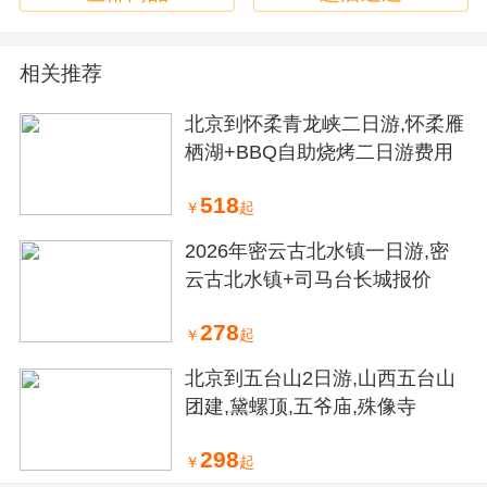
相关推荐
北京到怀柔青龙峡二日游,怀柔雁
栖湖+BBQ自助烧烤二日游费用
518
￥
起
2026年密云古北水镇一日游,密
云古北水镇+司马台长城报价
278
￥
起
北京到五台山2日游,山西五台山
团建,黛螺顶,五爷庙,殊像寺
298
￥
起