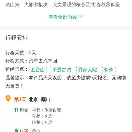
藏山第二大旅游板块，人文景观的核心区域“春秋藏孤圣
地”-藏山祠，藏山祠主体建筑是由明代皇家主持修建，明宪
查看全部内容
宗朱见深赐名为“万岁朝廷香火院”,从北向南，从西向东，
院中套院，每个院子都由正殿和两侧配殿结合，完美体现
了明代由北向南的中轴线理念。这里的每一处山坳都有溶
行程安排
岩地貌，林密草幽，是集雄、险、奇、秀、幽于一身，泉
水、瀑布、溪水，潭于一体， 既有历史珍迹，又有自然地
行程天数：3天
貌的神奇美景。沿着天梯登上藏山祠高处-“总圣悬楼”，可
行程方式：汽车去汽车回
以俯瞰藏山祠中轴线建筑格局，以及对面“南天门”幽深的石
阶和天然屏障“笏峰”半山腰的名人石刻，
途经景点：
五台山
平遥古城
乔家大院
忻州
温馨提示：本产品天天发团，请至少提前5天报名。无购物
无自费！
第1天
北京--藏山
用餐：
早餐：敬请自理
午餐：包含
晚餐：包含
住宿：
藏山