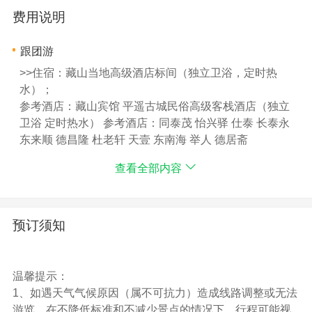
费用说明
跟团游
>>住宿：藏山当地高级酒店标间（独立卫浴，定时热
水）；
参考酒店：藏山宾馆 平遥古城民俗高级客栈酒店（独立
卫浴 定时热水） 参考酒店：同泰茂 怡兴驿 仕泰 长泰永
东来顺 德昌隆 杜老轩 天壹 东南海 举人 德居斋
>>用餐：2早2正餐（正餐：8菜1汤，10人1桌 不足十人
查看全部内容
按实际人数上菜 如不用餐，餐费不退）
>>景点：已含门票藏山首道景点门票 乔家大院门票
>>保险：只含旅行社责任险，建议游客自愿购买人身意外
险及航空保险。
预订须知
>>用车：全程正规空调旅游车
>>导服：北京全程陪同导游及当地导游服务（自由活动游
客自由活动时除外）
温馨提示：
>>交通：
1、如遇天气气候原因（属不可抗力）造成线路调整或无法
>>购物：全程无购物
游览，在不降低标准和不减少景点的情况下，行程可能视