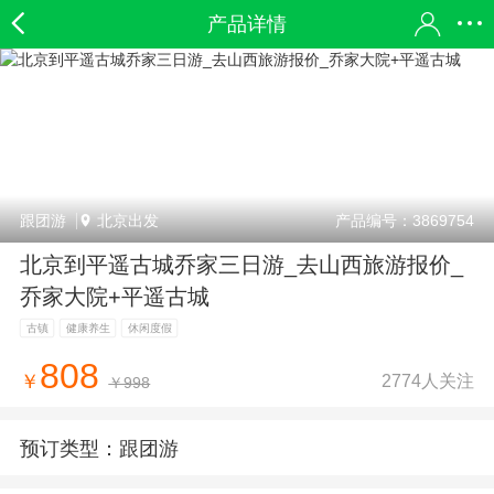
产品详情
跟团游
北京出发
产品编号：3869754
北京到平遥古城乔家三日游_去山西旅游报价_
乔家大院+平遥古城
古镇
健康养生
休闲度假
808
2774人关注
￥
￥998
预订类型：
跟团游