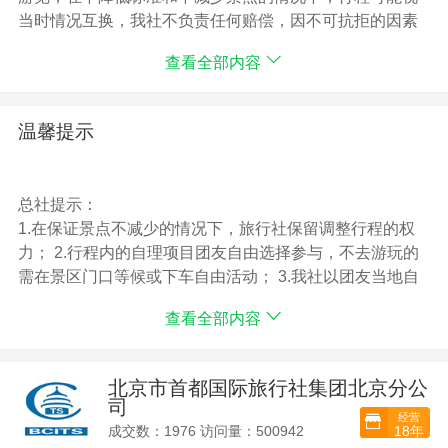
>>其它:乔家大院半票退20元/人 免票退40元/人
当时情况互换，我社不负责任何赔偿，因不可抗拒的因素
造成无法游览，只退还折扣门票，赠送景点不退任何费
查看全部内容
用。请收客时务必告知游客。2、住房无自然单间，若出现
单男、单女，请按规定补交房差定时热水、洗漱用品自
备），三星标准是指宾馆不一定挂牌，但宾馆设施档次相
温馨提示
当于三星宾馆；同性拼住或补齐房差。如客人是外宾，请
选择三星级或以上住宿，三星级以下为非涉外酒店。如客
人是回民，全程可不含餐，在此报价基础上减40元/人。
总社提示：
3、如游客持有老年证、学生证、军官证、记者证、残疾证
1.在保证景点不减少的情况下，旅行社保留调整行程的权
等门票产生优惠，按折扣后差价退还。4、在游览过程中游
力； 2.行程内的自理项目团友自由选择参与，不去游玩的
客如自愿放弃随团游览或旅行社的统一安排，费用一律不
需在景区门口等候或下车自由活动； 3.我社以团友当地自
退，请予以理解！5、儿童价（1.2米以下）含餐、当地用
填意见书为处理投诉依据，恕不受理团友因虚填或不填意
车及导游服务费，不含往返火车票和景区门票，若发生其
查看全部内容
见书而产生的后续争议；
他费用家长自理。6、我社在不减少行程景点情况下，根据
当地参观实际情况有权调整行程前后顺序。7、客人投诉以
当地客人所签意见反馈单为准。我社概不受理因不填、虚
北京市首都国际旅行社集团北京分公
填或离开山西后的任何投诉。8、正常行程计划内我社负责
司
经营
接站、送站服务，提前抵达或推迟返程的则自行安排。
18年
成交数：1976 访问量：500942