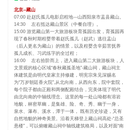
北京--藏山
07:00 赴赵氏孤儿电影启程地---山西阳泉市盂县藏山。
14:30 左右抵达藏山景区（中餐自理）。
15:00 游览藏山第一大旅游板块育孤园出发，育孤园再
现了春秋时期程婴带着赵氏孤儿（赵武）逃往盂山
（后人更名为藏山）的情景，以及程婴含辛茹苦抚养
孤儿成长、习武练字的全过程；
16:00 左右拾阶而上，进入藏山第二大旅游板块，人
文景观的核心区域“春秋藏孤圣地”-藏山祠，藏山祠主
体建筑是由明代皇家主持修建，明宪宗朱见深赐名
为“万岁朝廷香火院”,从北向南，从西向东，院中套院，
每个院子都由正殿和两侧配殿结合，完美体现了明代
由北向南的中轴线理念。这里的每一处山坳都有溶岩
地貌，林密草幽，是集雄、险、奇、秀、幽于一身，
泉水、瀑布、溪水，潭于一体， 既有历史珍迹，又有
自然地貌的神奇美景。沿着天梯登上藏山祠高处-“总圣
悬楼”，可以俯瞰藏山祠中轴线建筑格局，以及对面“南