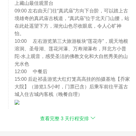
上藏山最佳观景台
09:00 左右由天门往“真武庙”方向下台阶，可以踏上古
境雄奇的真武庙古栈道，“真武庙”位于北天门山腰，站
在此处遥望下方，湖光山色尽收眼底，令人心旷神
怡。
10:00 左右游览第三大旅游板块“莲花寺”，观天地根
溶洞、圣母湖、莲花河瀑、万寿湖瀑布，拜北方小普
陀-水上观音，感受圣洁的佛教文化和大自然秀美的山
光水色
12:00 中餐后
15:00 后赴祁县游览大红灯笼高高挂的拍摄基地【乔家
大院】（游览1.5小时，门票已含）后乘车前往平遥古
城入住古城内客栈（晚餐自理）
查看完整 3 天行程安排