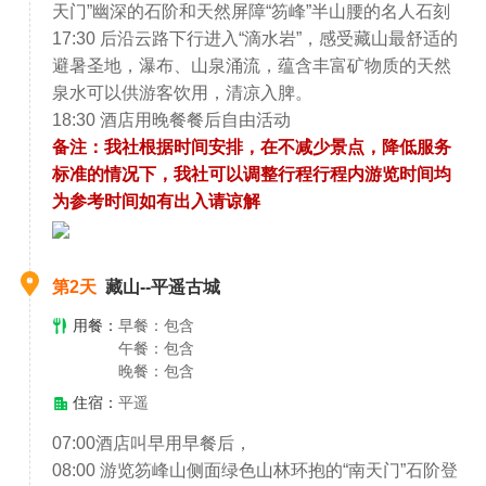
天门”幽深的石阶和天然屏障“笏峰”半山腰的名人石刻
17:30 后沿云路下行进入“滴水岩”，感受藏山最舒适的
避暑圣地，瀑布、山泉涌流，蕴含丰富矿物质的天然
泉水可以供游客饮用，清凉入脾。
18:30 酒店用晚餐餐后自由活动
备注：我社根据时间安排，在不减少景点，降低服务
标准的情况下，我社可以调整行程行程内游览时间均
为参考时间如有出入请谅解
第2天
藏山--平遥古城
用餐：
早餐：包含
午餐：包含
晚餐：包含
住宿：
平遥
07:00酒店叫早用早餐后，
08:00 游览笏峰山侧面绿色山林环抱的“南天门”石阶登