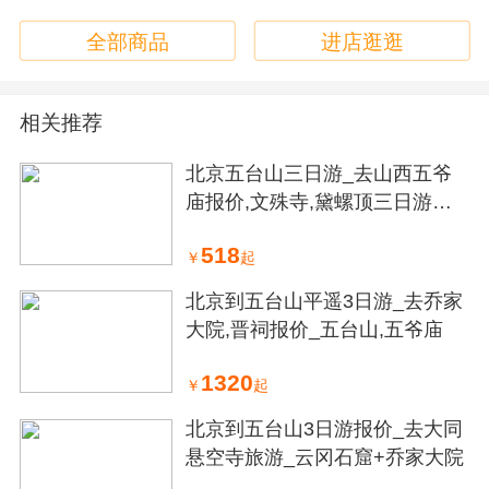
全部商品
进店逛逛
相关推荐
北京五台山三日游_去山西五爷
庙报价,文殊寺,黛螺顶三日游报
价
518
￥
起
北京到五台山平遥3日游_去乔家
大院,晋祠报价_五台山,五爷庙
1320
￥
起
北京到五台山3日游报价_去大同
悬空寺旅游_云冈石窟+乔家大院