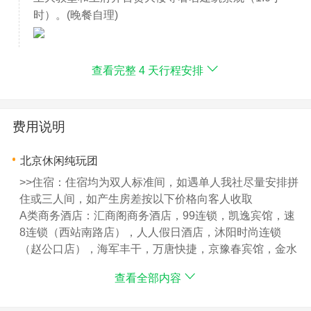
时）。(晚餐自理)
查看完整 4 天行程安排
费用说明
北京休闲纯玩团
>>住宿：住宿均为双人标准间，如遇单人我社尽量安排拼
住或三人间，如产生房差按以下价格向客人收取
A类商务酒店：汇商阁商务酒店，99连锁，凯逸宾馆，速
8连锁（西站南路店），人人假日酒店，沐阳时尚连锁
（赵公口店），海军丰干，万唐快捷，京豫春宾馆，金水
桃源饭店，彦民快捷，建友宾馆，看丹红宾馆，胜嘉福商
查看全部内容
务酒店，逸品快捷，锡林快捷，苹果快捷，沃太饭店或同
级酒店