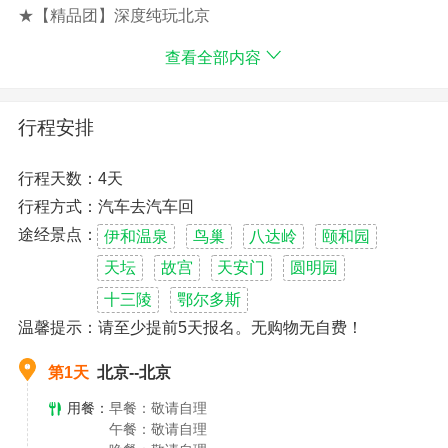
★【精品团】深度纯玩北京
★【优良资质】严选导游，陪您逛帝都美景
查看全部内容
O购物O暗店—漫游帝都，追忆冬奥精神……
住的舒心：精选北京舒适酒店
玩的开心：资深导游专业讲解，服务卓越
行程安排
服务贴心：24小时服务热线，为您旅游保驾护航
★最全景点：
行程天数：4天
故宫博物院
行程方式：汽车去汽车回
八达岭长城
颐和园
途经景点：
伊和温泉
鸟巢
八达岭
颐和园
天坛
天坛
故宫
天安门
圆明园
天安门广场
十三陵
鄂尔多斯
恭王府
温馨提示：请至少提前5天报名。无购物无自费！
第1天
北京--北京
用餐：
早餐：敬请自理
午餐：敬请自理