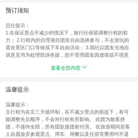
B类豪华酒店：中青旅山水时尚酒店六里桥店，国盛饭
店，正阳悦嘉，弘历苑，徽都大酒店，中青旅山水时尚前
预订须知
门店，京铁大酒店，悦都酒店，禧龙宾馆（万丰路店），
房基大厦，冠京饭店，文韬蓝天，丽时假日酒店或同级酒
总社提示：
店
1.在保证景点不减少的情况下，旅行社保留调整行程的权
C类超豪华酒店：翔达国际商务酒店，鸿坤大酒店，培新
力； 2.行程内的自理项目团友自由选择参与，不去游玩的
宾馆，中裕世纪大酒店或同级酒店
需在景区门口等候或下车自由活动； 3.我社以团友当地自
>>用餐：全程含3个早餐（由于部分酒店早餐时间较晚，
填意见书为处理投诉依据，恕不受理团友因虚填或不填意
早餐为打包，住几晚含几次早餐，早餐为酒店安排,遇旅
见书而产生的后续争议；
查看全部内容
游旺季，早餐以打包为主，早餐不吃不退）及3个正餐
参团须知：
（三天中餐，餐标20元/位/次），行程中团队标准用餐，
我公司解决投诉,以游客在当地所填写的”意见反馈表”为依
十人一桌，八菜一汤，不含酒水。（如因自身原因放弃用
据,请游客认真填写！恕不受理客人因虚填或不填意见单而
温馨提示
餐，则餐费不退）
产生的后续争议，敬请谅解，如有问题请在京期间通知于
>>景点：行程中已含故宫首道门票、老北京胡同游、八达
我社！此行程为全国散拼行程，导游有权调整景点游览前
温馨提示：
岭长城、天坛公园首道、颐和园首道门票，此团为北京休
后顺序，如因旅游期间政策性因素导致某些景点无法正常
主行程为在京三天循环制，在不减少景点的前提下，有可
闲纯玩旅游的最佳选择。
游览，门票由导游按旅行社折扣价现退客人。
能调整先后顺序，不会对行程有所影响。 此团为散客拼
>>保险：含旅行社责任险、人身意外险(T3报名赠送人身
团，不接待全陪，所有团款接团前付清。 在旅游期间若客
意外保险)。4-20日游：4DD保费4元 总保额140000元
人自愿放弃参观景点、用车、用餐以及住宿等费用均不退
>>用车：空调用车，车型根据此团游客人数而定，保证每