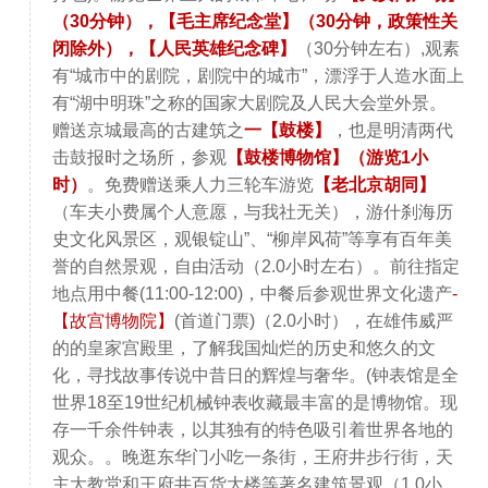
（30分钟），【毛主席纪念堂】（30分钟，政策性关
闭除外），【人民英雄纪念碑】
（30分钟左右）,观素
有“城市中的剧院，剧院中的城市”，漂浮于人造水面上
有“湖中明珠”之称的国家大剧院及人民大会堂外景。
赠送京城最高的古建筑之
一【鼓楼】
，也是明清两代
击鼓报时之场所，参观
【鼓楼博物馆】（游览1小
时）
。免费赠送乘人力三轮车游览
【老北京胡同】
（车夫小费属个人意愿，与我社无关），游什刹海历
史文化风景区，观银锭山”、“柳岸风荷”等享有百年美
誉的自然景观，自由活动（2.0小时左右）。前往指定
地点用中餐(11:00-12:00)，中餐后参观世界文化遗产
-
【故宫博物院】
(首道门票)（2.0小时），在雄伟威严
的的皇家宫殿里，了解我国灿烂的历史和悠久的文
化，寻找故事传说中昔日的辉煌与奢华。(钟表馆是全
世界18至19世纪机械钟表收藏最丰富的是博物馆。现
存一千余件钟表，以其独有的特色吸引着世界各地的
观众。。晚逛东华门小吃一条街，王府井步行街，天
主大教堂和王府井百货大楼等著名建筑景观（1.0小