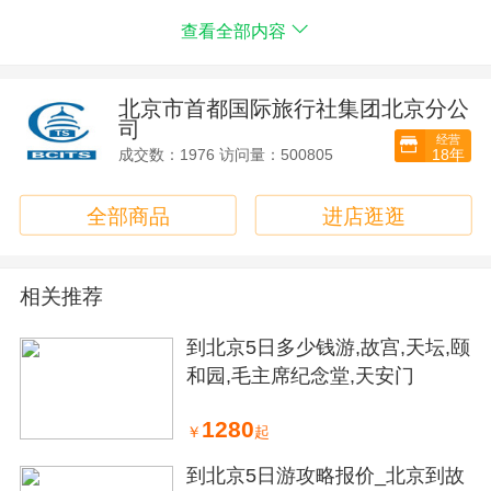
还，提前离团或延住不送站。
人一个正座车座；
查看全部内容
>>导服：导游服务, 导游为有偿服务，导服费用为全程10
元/人，此团无全陪
>>交通：客人自行订购往返北京大交通。
北京市首都国际旅行社集团北京分公
司
经营
18年
成交数：1976 访问量：500805
全部商品
进店逛逛
相关推荐
到北京5日多少钱游,故宫,天坛,颐
和园,毛主席纪念堂,天安门
1280
￥
起
到北京5日游攻略报价_北京到故