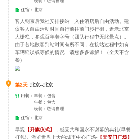
晚餐：敬请自理
住宿：
北京
客人到京后我社安排接站，入住酒店后自由活动。建
议客人自由活动时间自行前往前门步行街，逛老北京
大栅栏，参观百年老字号（团队行程中无此景点）。
由于各地散客到站时间有所不同，在接站过程中如有
车辆延误或等候的情况，请您多多谅解！（全天不含
餐）
第2天
北京--北京
用餐：
早餐：包含
午餐：包含
晚餐：敬请自理
住宿：
北京
早观
【升旗仪式】
，感受共和国永不谢幕的典礼(早餐
打包)。游览世界上大的城市中心广场-
【天安门广场】