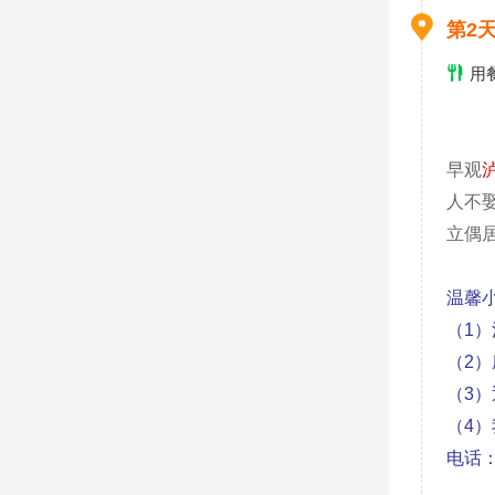
第2
用
早观
人不
立偶
温馨小
（1
（2
（3
（4
电话：