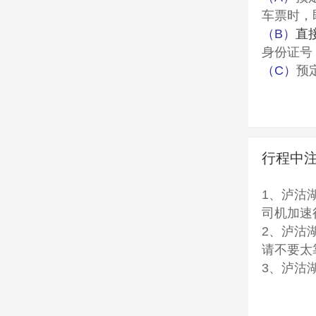
1、旅游
车票时，
2、娱乐
（B）
直
费用，谨
身份证号
3、个人
（C）
预
4、行程
联系，请
5、省外
6、单房
我公司24
行程中
我公司在
1、泸沽
司机加速
2、泸沽
请不要太
3、泸沽
4、当地
5、如患