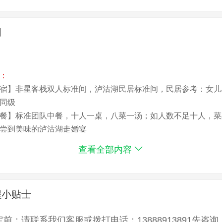
明
：
宿】非星客栈双人标准间，泸沽湖民居标准间，民居参考：女儿
同级
餐】标准团队中餐，十人一桌，八菜一汤；如人数不足十人，菜
尝到美味的泸沽湖走婚宴
车】当地优质旅游车；每位客人一个座位，按当天人数调配车辆
查看全部内容
游】旅游当地优秀导游讲解服务；聆听丰富多彩的景点详情、了
点】行程所列景点第一道门票；进景区大门后，如有园中园门票
程小贴士
：
定前：请联系我们客服或拨打电话：13888913891先咨