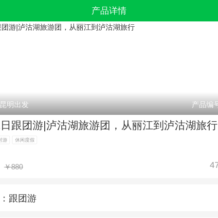
产品详情
昆明出发
产品编号
2日跟团游|泸沽湖旅游团，从丽江到泸沽湖旅行
村游
休闲度假
4
￥880
：
跟团游