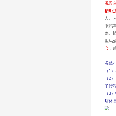
观景
槽船
人、
乘汽
岛、
里玛
会
，
温馨小
（1
（2
了行
（3
店休