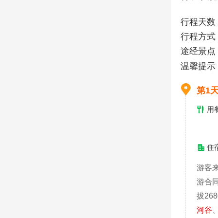
您！
行程天数
行程方式
途经景点
温馨提示
第1
用
住
游客
游合同
拔2
河谷