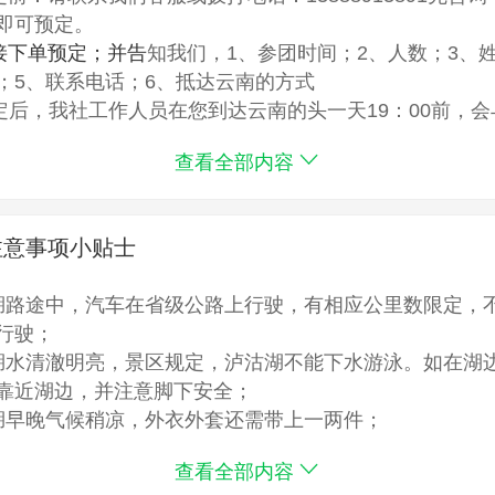
意外险：旅行社强烈游客自愿购买，为您本次的云南旅游之行再
即可预定。
项目（观看表演，骑马，划船、索道、环保车等），当参照景区
接下单预定；并告
知我们，1、参团时间；2、人数；3、
慎选择。
；5、联系电话；
6、抵达云南的方式
消费（当地水果、当地特产、当地美食等），谨慎选择
定后，我社工作人员在您到达云南的头一天19：00前，
包列已含费用以外的一切费用
保待手机畅通
。
抵达云南的往返交通
查看全部内容
差
小时值班电话：13888913891，欢迎拨打！
注意事项小贴士
线客服每天09：00——22：00为游客服务！
湖路途中，汽车在省级公路上行驶，有相应公里数限定，
行驶；
湖水清澈明亮，景区规定，泸沽湖不能下水游泳。如在湖
靠近湖边，并注意脚下安全；
湖早晚气候稍凉，外衣外套还需带上一两件；
阳光充足，紫外线有点强，雨伞、遮阳帽请自备；
查看全部内容
有严重的高血压、心脏病、心脑血管等疾病的游客及不能