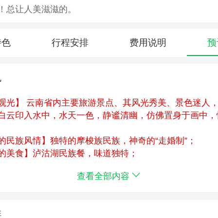
！总让人美滋滋的。
特色
行程安排
费用说明
预
色
观光】 云南省内主要旅游景点、其风光秀美、景色迷人
白云印入水中，水天一色，静谧清幽，仿佛置身于画中，
的民族风情】独特的摩梭族民族，神奇的“走婚制”；
的美食】泸沽湖民族餐，味道独特；
的美景】在观景台全览泸沽湖、走婚桥、里务比岛、里务
查看全部内容
泸沽湖日出、
摩梭猪槽船荡舟湖上
排
泸沽湖旅游，敬请提前抵达丽江，行程从丽江出发，我们