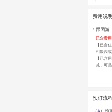
费用说
跟团游
已含费用
【已含住
相聚园或
【已含用
减，可品
【已含用
【已含导
土人情。
【已含景
预订流
费用
不含费用
（A）
预