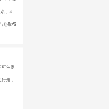
添保障
提供的相关
姓名、4、
会与您取得
不可催促
边行走，
适应泸沽