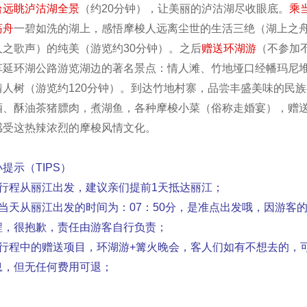
台远眺泸沽湖全景
（约20分钟），让美丽的泸沽湖尽收眼底。
乘
荡舟
一碧如洗的湖上，感悟摩梭人远离尘世的生活三绝（湖上之
人之歌声）的纯美（游览约30分钟）。之后
赠送环湖游
（不参加
车延环湖公路游览湖边的著名景点：情人滩、竹地垭口经幡玛尼
情人树（游览约120分钟）。到达竹地村寨，品尝丰盛美味的民
酒、酥油茶猪膘肉，煮湖鱼，各种摩梭小菜（俗称走婚宴），赠
感受这热辣浓烈的摩梭风情文化。
提示（TIPS）
）行程从丽江出发，建议亲们提前1天抵达丽江；
）当天从丽江出发的时间为：07：50分，是准点出发哦，因游客
程，很抱歉，责任由游客自行负责；
）行程中的赠送项目，环湖游+篝火晚会，客人们如有不想去的，
息，但无任何费用可退；