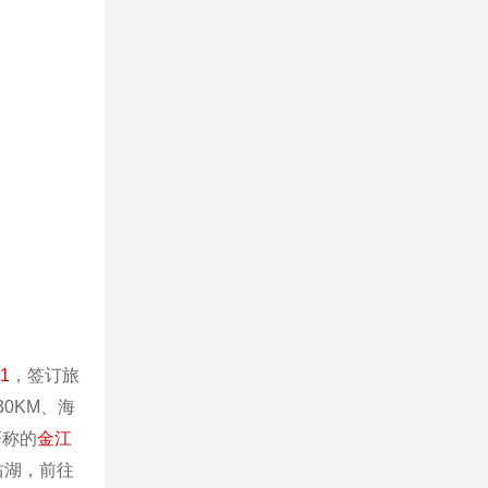
！
1
，签订旅
30KM、海
著称的
金江
沽湖，前往