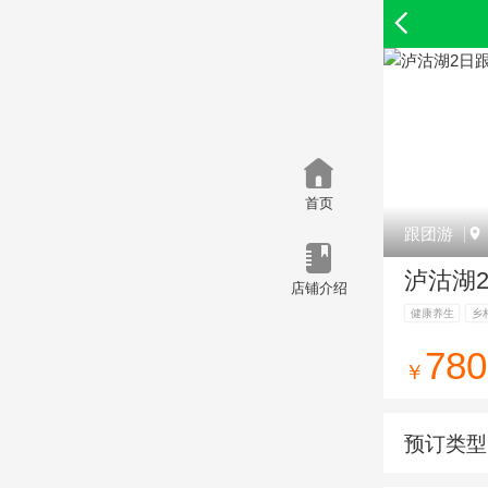
首页
跟团游
泸沽湖
店铺介绍
健康养生
乡
780
￥
预订类型