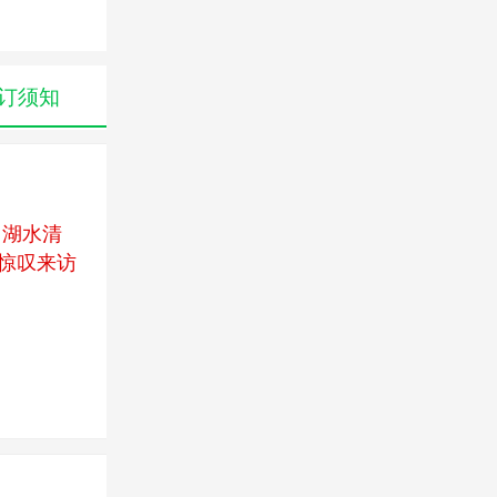
订须知
，湖水清
惊叹来访
比寺、情
在丽江等