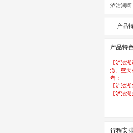
泸沽湖啊
产品
产品特
【泸沽湖
澈、蓝天
者；
【泸沽湖
【泸沽湖
【泸沽湖
人沙滩、
行程安
准备前往