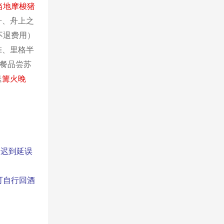
当地摩梭猪
舟、舟上之
不退费用）
堆、里格半
族餐品尝苏
送
篝火晚
的迟到延误
可自行回酒