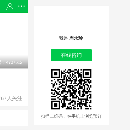
我是
周永玲
在线咨询
：4707512
767人关注
扫描二维码，在手机上浏览预订