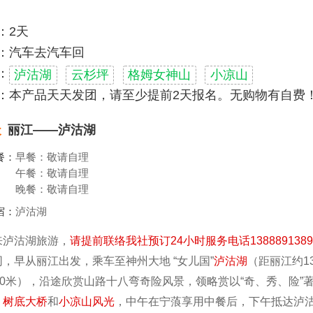
：2天
：汽车去汽车回
：
泸沽湖
云杉坪
格姆女神山
小凉山
：本产品天天发团，请至少提前2天报名。无购物有自费
天
丽江——泸沽湖
餐：
早餐：敬请自理
午餐：敬请自理
晚餐：敬请自理
宿：
泸沽湖
来泸沽湖旅游，
请提前联络我社预订24小时服务电话1388891389
，早从丽江出发，乘车至神州大地 “女儿国”
泸沽湖
（距丽江约1
680米），沿途欣赏山路十八弯奇险风景，领略赏以“奇、秀、险”
、
树底大桥
和
小凉山风光
，中午在宁蒗享用中餐后，下午抵达泸