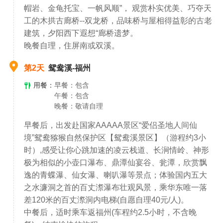
帽岩、金龟托宝、一帆风顺”， 观赏朴实优美、巧夺天
工的木拱古廊桥--双龙桥，品味桥与屋相得益彰的古老
建筑，夕阳西下遐想“廊桥遗梦。
晚餐自理，住屏南或双溪。
第2天
鸳鸯溪-福州
用餐：
早餐：包含
午餐：包含
晚餐：敬请自理
早餐后，出发赴国家AAAAA景区“爱侣圣地人间仙
境”鸳鸯猕猴自然保护区【鸳鸯溪景区】（游程约3小
时）,感受让你心跳加速的凌云栈道、长涧情岭、神形
极为相似的小壶口瀑布、鼎潭仙宴谷、瓮潭，欣赏飘
逸的青蝶瀑、仙女瀑、喇叭瀑等景点；体验国内五大
之水濂洞之首的百丈漈瀑布壮观风景，乘华东唯一落
差120米的百丈漈洞内电梯(自愿自理40元/人)。
中餐后，适时乘车返福州(车程约2.5小时，不含晚