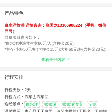
产品特色
白水洋旅游 详情咨询：张国龙13306906224（手机、微信
同号）
自费项目参考如下：
*白水洋冲浪救生衣80元/人(含押金20元)
*寄存-小柜30元/柜(含押金15元);大柜60元/柜(含押金20元);
贵重柜30元/柜(无押金)
查看全部内容
*皮划艇漂流100元/人(一艘可做4人)
行程安排
行程天数：2天
行程方式：汽车去汽车回
途经景点：
白水洋
鸳鸯溪
鸳鸯溪漂流
宁德
温馨提示：本产品天天发团，请至少提前1天报名。无购物