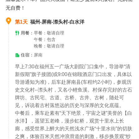
无自费！
第1天
福州-屏南-漈头村-白水洋
用餐：
早餐：敬请自理
午餐：包含
晚餐：敬请自理
住宿：
屏南
早上7:30在福州五一广场大剧院门口集中，导游举“清
新假期”旗子接团(或9:00在锦颐酒店门口出发，具体以
导游通知为准)，后车赴屏南县(车程约2小时)，参观历
史文化村--漈头村，又名小鲤鱼溪。村保存完好的古石
牌坊、古民宅、古道、古桥、古井、古树，随处可
见，诉说着古村落悠远的历史与深厚的文化底蕴。
中餐后，乘车赴素有“天下绝景，宇宙之谜”美誉的【白
水洋】，遥望五老峰，漫步虹桥，观赏十里水上长
廊，感受世界上醉大的天然浅水广场“十里水街”的切肤
之爽，体验百米天然冲浪滑道的刺激，移步换景观“纱