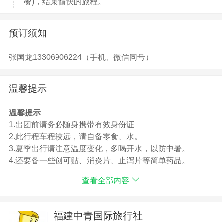
餐)，结束愉快的旅程。
预订须知
张国龙13306906224（手机、微信同号）
温馨提示
温馨提示
1.出团前请务必随身携带有效身份证
2.此行程车程较远，请自备零食、水。
3.夏季出行请注意温度变化，多喝开水，以防中暑。
4.还要备一些创可贴、消炎片、止泻片等简单药品。
5.注意：走路不看景，看景不走路。
查看全部内容
6.行程标注的车程与游览时间为正常时间，如遇修路、堵
车或旅游旺季等不以以上时间为准，以上游览顺序可能根
据实际情况前后调整，但不减少景点；
福建中青国际旅行社
7.该行程为散客拼团，如有等人、等车现象敬请谅解！请