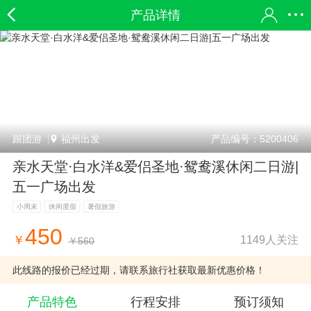
产品详情
跟团游
福州出发
产品编号：5200406
亲水天堂·白水洋&爱侣圣地·鸳鸯溪休闲二日游|
五一广场出发
小周末
休闲度假
暑假旅游
450
1149人关注
￥
￥560
此线路的报价已经过期，请联系旅行社获取最新优惠价格！
产品特色
行程安排
预订须知