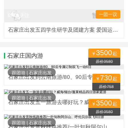
一团一议
697人关注
石家庄出发五四学生研学及团建方案 爱国运动策源地北大红楼一日
3500
￥
起
石家庄国内游
953人关注
原价3580
跟团游
|
石家庄出发
730
石家庄出发到云南旅游/80、90后专属订制双飞一动6日
￥
起
1138人关注
原价758
跟团游
|
石家庄出发
3500
石家庄出发五一旅游去哪好玩？威海/烟台/蓬莱精品四日游家庭游
￥
起
1168人关注
原价3580
跟团游
|
石家庄出发
石家庄出发赏秋线路推荐/一叶知秋阿尔山、呼伦贝尔双飞6日游