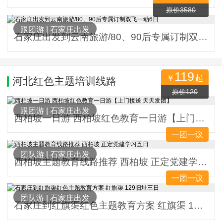
953人关注
原价3580
跟团游
|
石家庄出发
石家庄出发到云南旅游/80、90后专属订制双飞一动6日
119
￥
起
河北红色主题培训线路
2525人关注
原价120
跟团游
|
石家庄出发
西柏坡一日游 西柏坡红色教育一日游【上门接送 天天发团】
一团一议
907人关注
团队游
|
石家庄出发
西柏坡主题教育线路推荐 西柏坡 正定党建学习五日
一团一议
840人关注
团队游
|
石家庄出发
石家庄到红旗渠红色主题教育方案 红旗渠 129旧址三日