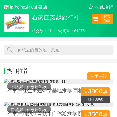
欣欣旅游认证微店
收藏店铺
石家庄燕赵旅行社
经营
9年
成交数：41
访问量：61275
你想去的目的地、景点
热门推荐
一团一议
1593人关注
团队游
|
石家庄出发
3800
石家庄红色主题研学基地推荐 西柏坡一日
￥
起
1513人关注
原价3860
自驾游
|
石家庄出发
3500
石家庄到丽江首款半自驾游推荐 丽江大理自驾双飞双动6天5晚
￥
起