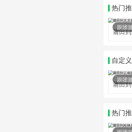
热门推
2514
跟团
自定义
1376
跟团
莆田到
热门推
1705