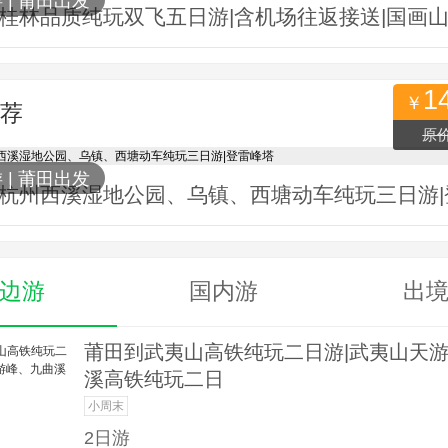
游
|
莆田出发
1
￥
荐
原价
人关注
游
|
莆田出发
边游
国内游
出
莆田到武夷山高铁纯玩二日游|武夷山天
溪高铁纯玩二日
小周末
2日游