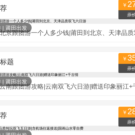
2
￥
荐
原价
人关注
游
|
莆田出发
3
￥
标题
原价
人关注
游
|
莆田出发
云南跟团游攻略|云南双飞六日游|赠送印象丽江+
2
￥
荐
原价
人关注