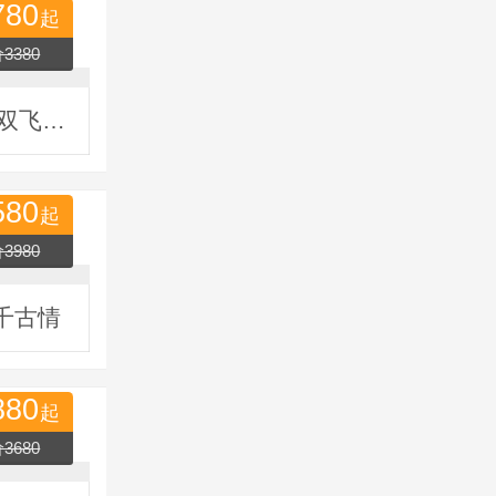
780
起
3380
莆田到北京跟团游一个人多少钱|莆田到北京、天津品质双飞六日游
580
起
3980
千古情
880
起
3680