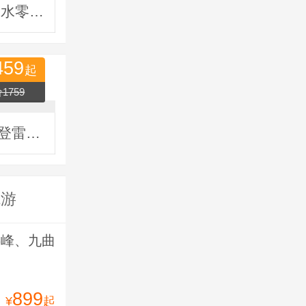
莆田到桂林品质纯玩双飞五日游|含机场往返接送|国画山水零自费
459
起
1759
莆田到杭州西溪湿地公园、乌镇、西塘动车纯玩三日游|登雷峰塔
境游
游峰、九曲
899
¥
起