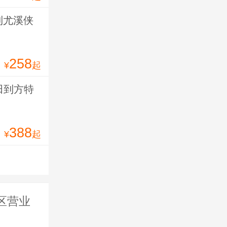
到尤溪侠
258
¥
起
田到方特
388
¥
起
区营业