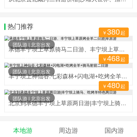
热门推荐
380
￥
起
6191人关注
团队游
|
北京出发
承德丰宁坝上草原骑马二日游、丰宁坝上草原烤全羊二日游|草原游
468
￥
起
4705人关注
团队游
|
北京出发
丰宁坝上神仙谷.七彩森林+闪电湖+吃烤全羊+骑马射箭二日游
480
￥
起
4434人关注
团队游
|
北京出发
北京到承德丰宁坝上草原两日游|丰宁坝上骑马、吃烤羊特色两日游
本地游
周边游
国内游