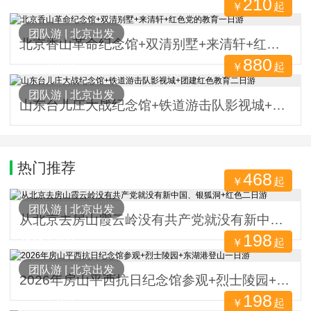
210
￥
起
9695人关注
团队游
|
北京出发
北京香山革命纪念馆+双清别墅+来清轩+红色党的教育一日游
880
￥
起
4799人关注
团队游
|
北京出发
山东台儿庄大战纪念馆+铁道游击队影视城+团建红色教育二日游
热门推荐
468
￥
起
22436人关注
团队游
|
北京出发
从北京去房山霞云岭没有共产党就没有新中国、银狐洞+红色二日游
198
￥
起
4313人关注
团队游
|
北京出发
2026年房山平西抗日纪念馆参观+烈士陵园+东湖港登山一日游
198
￥
起
2970人关注