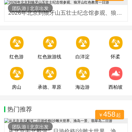
团队游
|
北京出发
2026年北京到狼牙山五壮士纪念馆参观、狼牙山红色教育一日游
红色游
红色旅游线
白洋淀
怀柔
房山
承德、草原
海边游
西柏坡
热门推荐
458
￥
起
3147人关注
团队游
|
北京出发
从北京去北戴河二日游价格|沙雕大世界、渔岛一景、翡翠岛二日游