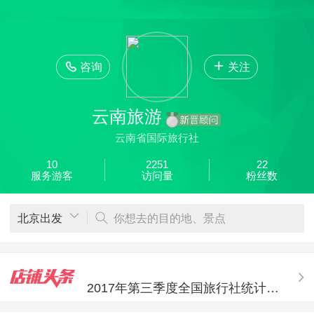
欣欣首页
全部分类
搜索
登录欣欣
咨询
关注
云南旅游
云南省国际旅行社
10
2251
22
服务游客
访问量
粉丝数
北京出发
你想去的目的地、景点
春节将近，又一家旅行社炸锅！上海质行老板疑似跑路
《中国组团社按时付款报告》发布：27%组团社不按时付款