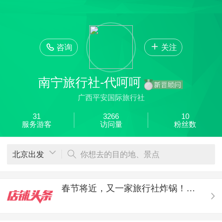
欣欣首页
全部分类
搜索
登录欣欣
咨询
关注
南宁旅行社-代呵呵
广西平安国际旅行社
31
3266
10
服务游客
访问量
粉丝数
北京出发
你想去的目的地、景点
春节将近，又一家旅行社炸锅！上海质行老板疑似跑路
《中国组团社按时付款报告》发布：27%组团社不按时付款