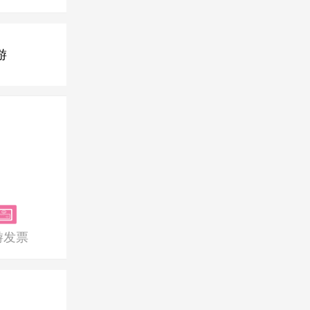
《中国组团社按时付款报告》发布：27%组团社不按时付款
游
游发票