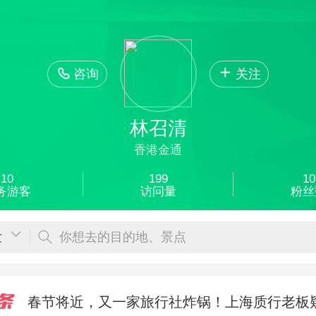
咨询
关注
林召清
香港金通
10
199
10
务游客
访问量
粉丝
发
你想去的目的地、景点