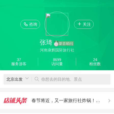
欣欣首页
全部分类
搜索
登录欣欣
咨询
关注
张琦
河南康辉国际旅行社
37
8699
24
服务游客
访问量
粉丝数
北京出发
你想去的目的地、景点
春节将近，又一家旅行社炸锅！上海质行老板疑似跑路